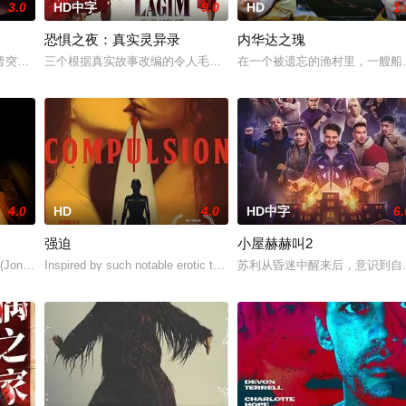
3.0
HD中字
9.0
HD
1.
恐惧之夜：真实灵异录
内华达之瑰
住，试图和丈夫的家人互相慰藉，一同走出丧亲的阴霾
普突然仓皇登门，身后还跟着一个来自异界的危险实体，对方如同附骨之疽，死
三个根据真实故事改编的令人毛骨悚然的故事，揭示了信仰、恐惧和
在一个被遗忘的渔村里，一艘船
4.0
HD
4.0
HD中字
6.
强迫
小屋赫赫叫2
的摇滚明星。为了帮助他成名，简不择手段，甚至做出
 (Jonathan Lambert, Quenti
Inspired by such notable erotic thrillers of the ’80
苏利从昏迷中醒来后，意识到自