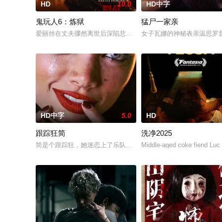
HD
10.0
HD中字
鬼玩人6：炼狱
猛尸一家亲
爱丽丝在丈夫骤然离世后深陷悲痛，受邀前往公婆的乡间庄园暂
女子瓦娜的神秘表亲温思罗
HD中字
5.0
HD
跟踪狂简
洗净2025
简是个跟踪狂，她迷恋上了乐队成员德米特里——一位冉冉升起
Middle-aged coke fiend Luc