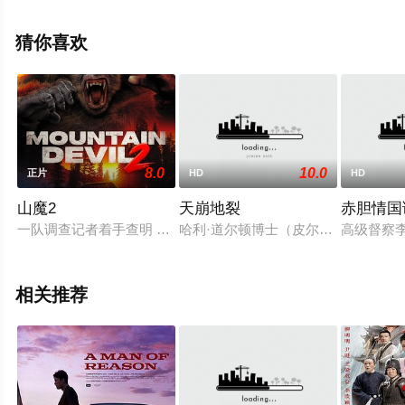
院，更多相关信息可移步至豆瓣电影、电视猫或剧情网等
平台了解。
猜你喜欢
8.0
10.0
正片
HD
HD
山魔2
天崩地裂
赤胆情国
一队调查记者着手查明 1976 年出版的一本神秘书籍背后的真
哈利·道尔顿博士（皮尔斯·布鲁斯南 Pi
高级督察李
相关推荐