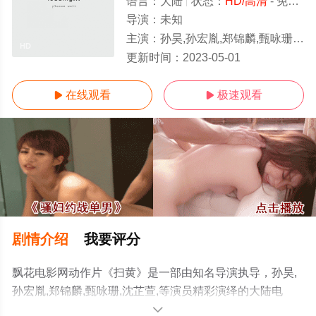
语言：
大陆
状态：
HD/高清
- 免费在线观看
导演：
未知
主演：
孙昊,孙宏胤,郑锦麟,甄咏珊,沈芷萱,
HD
更新时间：
2023-05-01
在线观看
极速观看


剧情介绍
我要评分
飘花电影网动作片《扫黄》是一部由知名导演执导，孙昊,
孙宏胤,郑锦麟,甄咏珊,沈芷萱,等演员精彩演绎的大陆电
影，手机免费观看高清未删减完整版电影大全就上飘花影
