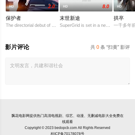
2.0
8.0
HD
HD
HD
保护者
末世新途
拱卒
The directorial debut of Korean superstar Jung Woo-s
SuperGrid is set in a near future wher
一千多年
影片评论
共
0
条 “扫黄” 影评
飘花电影网
提供热门高清电视剧、综艺、动漫、无删减电影大全免费在
线观看
Copyright © 2023 bedopcb.com All Rights Reserved
桂ICP备70178078号