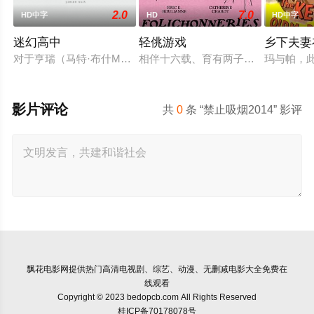
2.0
7.0
HD中字
HD
HD中字
迷幻高中
轻佻游戏
乡下夫妻
对于亨瑞（马特·布什MattBush饰）来说，生活可谓一帆风顺
相伴十六载、育有两子的弗朗索瓦与
玛与帕，
影片评论
共
0
条 “禁止吸烟2014” 影评
飘花电影网
提供热门高清电视剧、综艺、动漫、无删减电影大全免费在
线观看
Copyright © 2023 bedopcb.com All Rights Reserved
桂ICP备70178078号