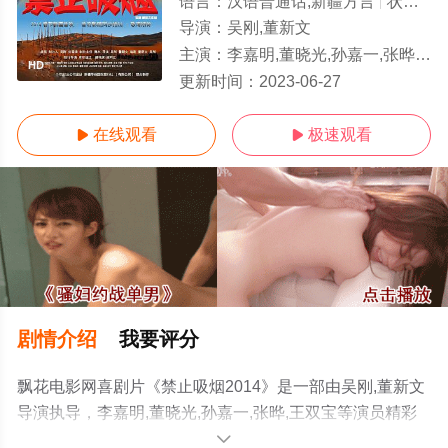
语言：
汉语普通话,新疆方言
状态：
H
导演：
吴刚,董新文
主演：
李嘉明,董晓光,孙嘉一,张晔,王双宝
HD
更新时间：
2023-06-27
在线观看
极速观看


剧情介绍
我要评分
飘花电影网喜剧片《禁止吸烟2014》是一部由吴刚,董新文
导演执导，李嘉明,董晓光,孙嘉一,张晔,王双宝等演员精彩
演绎的中国大陆电影，手机免费观看高清未删减完整版电
