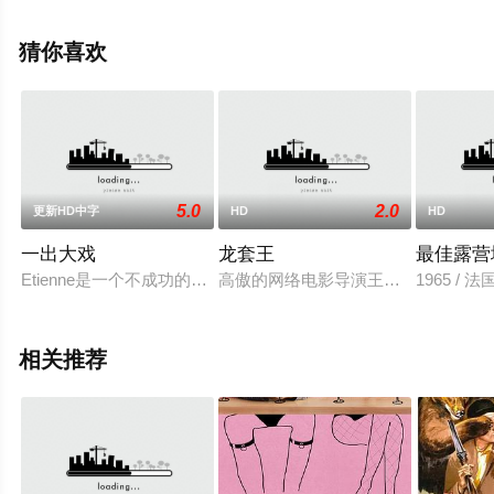
影大全就上飘花影院，更多相关信息可移步至豆瓣电影、
电视猫或剧情网等平台了解。
猜你喜欢
5.0
2.0
更新HD中字
HD
HD
一出大戏
龙套王
最佳露营
Etienne是一个不成功的话剧导演，他在监狱组建了一支戏剧
高傲的网络电影导演王乐为了赚钱不
1965 /
相关推荐