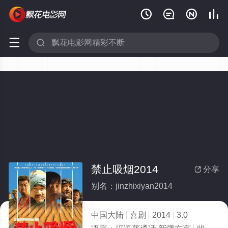






禁止吸烟2014
分享

别名：jinzhixiyan2014
中国大陆
喜剧
2014
3.0