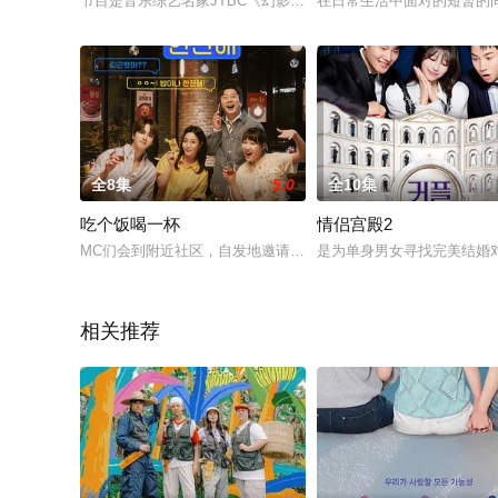
节目是音乐综艺名家JTBC《幻影歌手》《超级乐队》制作组的
在日常生活中面对的短暂的间
全8集
5.0
全10集
吃个饭喝一杯
情侣宫殿2
MC们会到附近社区，自发地邀请居住在该区的熟人、名人到当地
是为单身男女寻找完美结婚
相关推荐