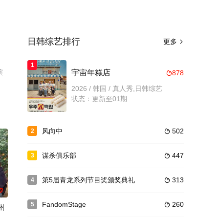
日韩综艺排行
更多

1
演
宇宙年糕店
878

可
2026 / 韩国 / 真人秀,日韩综艺
状态：更新至01期
风向中
502
2

谋杀俱乐部
447
3

第5届青龙系列节目奖颁奖典礼
313
4

0
FandomStage
260
5

州