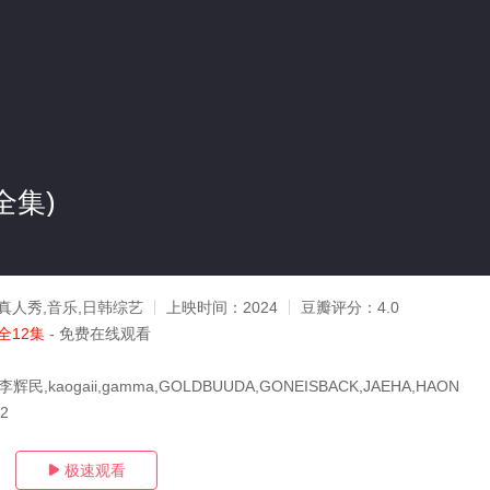
(全集)
真人秀,音乐,日韩综艺
上映时间：
2024
豆瓣评分：
4.0
全12集
- 免费在线观看
民,kaogaii,gamma,GOLDBUUDA,GONEISBACK,JAEHA,HAON
12
极速观看
