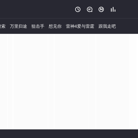




搜索
万里归途
狙击手
想见你
雷神4爱与雷霆
跟我走吧