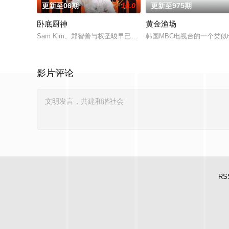
更新至06期
10.0
更新至975期
卧底厨神
黄金渔场
Sam Kim、郑智善与权圣晙早已在韩国料理界闯出名号，成为备
韩国MBC电视台的一个类似
影片评论
RS