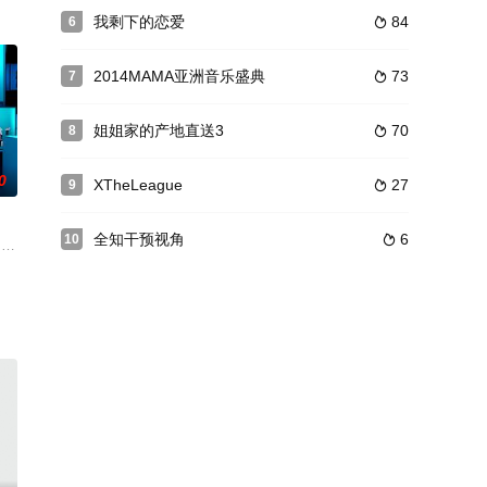
我剩下的恋爱
84
6

、KAI、世勋的济州岛游记。从一开始就高喊团队口号“WE ARE ON
2014MAMA亚洲音乐盛典
73
7

姐姐家的产地直送3
70
8

0
XTheLeague
27
9

全知干预视角
6
10

加期待第二
찾아라! 결선 진출 상금
加各种挑战，测试他们的吸睛能力。最后的获胜者将获得“终极网红”称号。