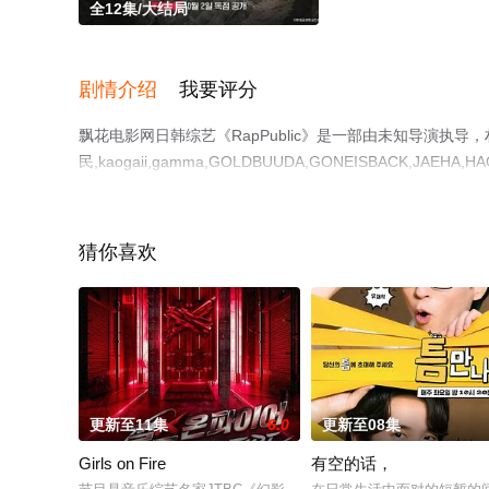
全12集/大结局
剧情介绍
我要评分
飘花电影网日韩综艺《RapPublic》是一部由未知导演执导，
民,kaogaii,gamma,GOLDBUUDA,GONEISBACK,JAEHA,HAON,
员精彩演绎的韩国综艺节目，大结局剧情已揭晓（全12集）
移步至豆瓣综艺、电视猫或剧情网等平台了解。
猜你喜欢
更新至11集
6.0
更新至08集
Girls on Fire
有空的话，