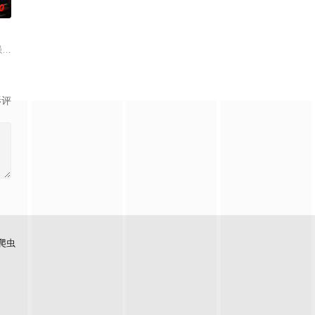
0
嘉宾
况就接连不断。在如此异想天开的情境中，爱情真
最强昌珉、TXT的杋圭等神级阵容破天荒集结，同场大玩推理游戏！面对真真假假
影评
爬虫