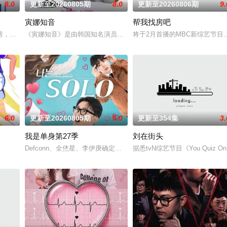
8.0
更新至20260805期
8.0
更新至20260806期
9.
寅娜知音
帮我找房吧
播出。
秀，展现多样爱情的可能性。他爱她，他爱他，她爱她。是兄弟，是姐妹，是情
《寅娜知音》是由韩国知名演员刘寅娜主持的疗癒系YT综艺节目，主打听
将于2月首播的MBC新综艺节
6.0
更新至20260805期
5.0
更新至354集
3.
我是单身第27季
刘在街头
Defconn、全烋星、李伊庚确定成为SBS PLUS、skyTV的NQQ
据悉tvN综艺节目《You Quiz 