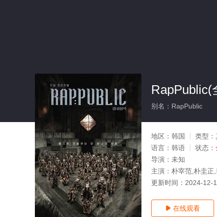
RapPublic
别名：RapPublic
地区：
韩国
类型：
语言：
韩语
状态：
导演：
未知
主演：
朴宰范,朴圭正,李辉
更新时间：
2024-12-
在线观看
