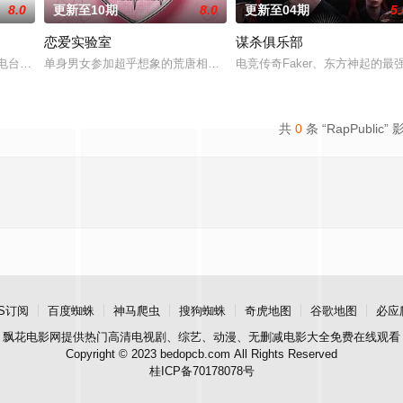
8.0
更新至10期
8.0
更新至04期
5.
恋爱实验室
谋杀俱乐部
受瞩目的主厨，却多年未回到第一线当&quo
电台的脱口秀谈话节目，主题是看得见的radio。每周三晚播出，每期邀请几位
单身男女参加超乎想象的荒唐相亲，从第一次见面开始，脑停止的情
电竞传奇Faker、东方神起的
共
0
条 “RapPublic” 
S订阅
百度蜘蛛
神马爬虫
搜狗蜘蛛
奇虎地图
谷歌地图
必应
飘花电影网
提供热门高清电视剧、综艺、动漫、无删减电影大全免费在线观看
Copyright © 2023 bedopcb.com All Rights Reserved
桂ICP备70178078号