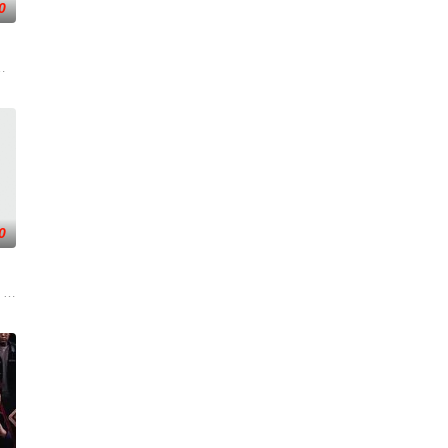
0
敌。今天爱
觉型YouTube的特殊概念。，以访谈
目《帮我找房吧》是综艺史上首个房地产真人秀，节目中朴娜莱和金淑将作为队
0
频道播出的新约会节目《我是SO
On The Block》即将携第二季回归，据tvN方面透露，该节