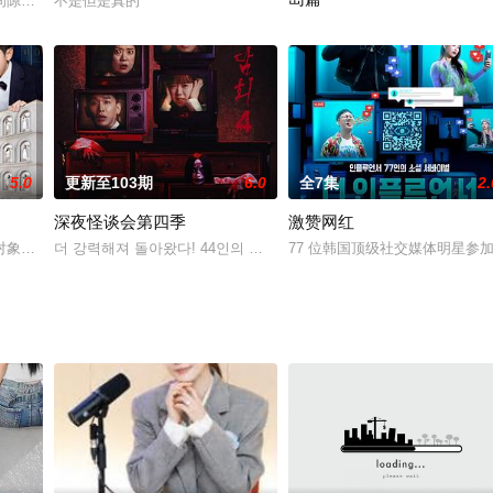
《隐藏音乐人发掘项目》第三弹，成员全部由主唱组
隙时间里，赠送幸运的“间隙攻略”综艺节目
不是但是真的
本季包含了SUHO、灿烈、D.O.
5.0
更新至103期
6.0
全7集
2.
深夜怪谈会第四季
激赞网红
的餐厅聊天，然后一起玩。一个给当地居民带来欢乐
对象的大型情侣配对生存秀。第一季创造了12对情侣的历史匹配记录，让人更
더 강력해져 돌아왔다! 44인의 어둑시니를 만족시킬 최고의 괴담꾼을 
77 位韩国顶级社交媒体明星参