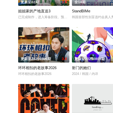
更新至02期
3.0
全14期
姐姐家的产地直送3
StandBIMe
已完成制作，进入筹备阶段。预计将于明年初开拍，并于下半年
韩国首部性别盲选约会真人
更新至20260806期
3.0
更新至20260805期
环环相扣的老故事2026
射门的她们
环环相扣的老故事2026
2024 / 韩国 / 内详