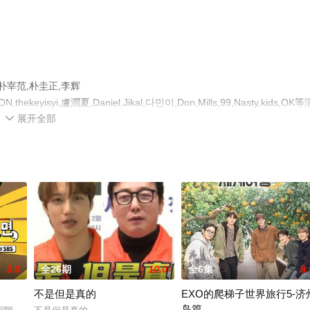
朴宰范,朴圭正,李辉
thekeyisyi,盧潤夏,Daniel,Jikal,다민이,Don,Mills,99,Nasty,kids,OK等
展开全部
，手机免费观看高清未删减完整版综艺节目就上飘花影院，更多相关信息

3.0
全26期
10.0
全6集
8.
不是但是真的
EXO的爬梯子世界旅行5-济
岛篇