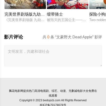
3.0
1.0
HD国语
HD中字
HD中字
完美世界剧场版九劫焚天
缎带骑士
探险小狗
《完美世界剧场版 九劫焚天》是动画《完美世界》的第二部剧场
被毁灭的王国公主——萨菲娅。灾厄“
Two nobles
影片评论
共
0
条 “文豪野犬 Dead Apple” 影评
飘花电影网
提供热门高清电视剧、综艺、动漫、无删减电影大全免费在
线观看
Copyright © 2023 bedopcb.com All Rights Reserved
桂ICP备70178078号