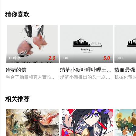
川千明,小山力也,宫本充,雨宫天,诹访部顺一,福山润,石田彰,
中井和哉,高桥李依,手冢弘道,中村千绘,中博史,坂本真绫等
猜你喜欢
演员精彩演绎的日本电影，手机免费观看高清未删减完整
版电影大全就上飘花影院，更多相关信息可移步至豆瓣电
影、电视猫或剧情网等平台了解。
2.0
5.0
HD中字
HD
HD
给猪的信
蜡笔小新卟哩卟哩王国的秘密宝
热血最强
融合了動畫和真人實拍，從不相同的視角，描述同一故事的。劇
蜡笔小新推出的又一剧场版。这次，
机械化帝
相关推荐