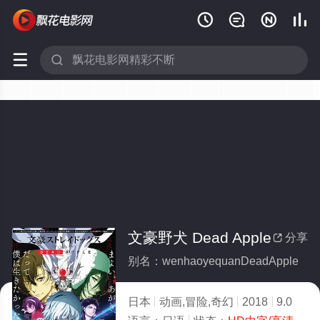






文豪野犬 Dead Apple
分享

别名：wenhaoyequanDeadApple
日本
动画,冒险,奇幻
2018
9.0