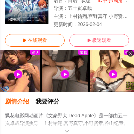
语言：
日语
状态：
HD中字/高清
- 免费在线观看
导演：
五十岚卓哉
主演：
上村祐翔,宫野真守,小野贤章,谷山纪章,诸星堇,细谷佳正,神谷浩史,丰永利行,花仓洸幸,岛村侑,小见川千明,小山力
HD中字
更新时间：
2026-02-04
在线观看
极速观看


剧情介绍
我要评分
飘花电影网动画片《文豪野犬 Dead Apple》是一部由五十
岚卓哉导演执导，上村祐翔,宫野真守,小野贤章,谷山纪章,
诸星堇,细谷佳正,神谷浩史,丰永利行,花仓洸幸,岛村侑,小见
