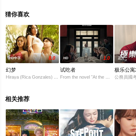
电影，手机免费观看高清未删减完整版电影大全就上飘花
影院，更多相关信息可移步至豆瓣电影、电视猫或剧情网
猜你喜欢
等平台了解。
8.0
1.0
HD中字
HD
正片
幻梦
试吃者
极乐公寓
Hiraya (Rica Gonzales) is a mysterious woman found u
From the novel "At the Wolf's Table" b
公務員國
相关推荐