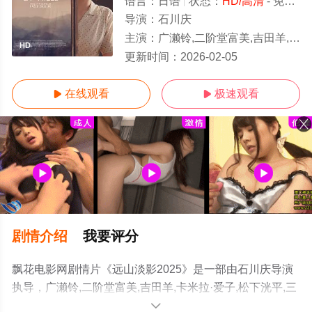
语言：
日语
状态：
HD/高清
- 免费在线观看
导演：
石川庆
主演：
广濑铃,二阶堂富美,吉田羊,卡米拉·爱子,松下洸平,三浦友和,柴田理惠,渡边大知,铃木碧樱
HD
更新时间：
2026-02-05
在线观看
极速观看


剧情介绍
我要评分
飘花电影网剧情片《远山淡影2025》是一部由石川庆导演
执导，广濑铃,二阶堂富美,吉田羊,卡米拉·爱子,松下洸平,三
浦友和,柴田理惠,渡边大知,铃木碧樱等演员精彩演绎的日本
