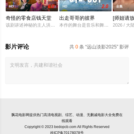
6.0
2.0
HD
HD
全集
奇怪的零食店钱天堂
出走哥哥的彼界
[师姐请放
该剧讲述神秘的主人洪子卖能够实现人们愿望的神秘零食，以及
本作的舞台是音乐和舞蹈融入生活的
2026 / 大
影片评论
共
0
条 “远山淡影2025” 影评
飘花电影网
提供热门高清电视剧、综艺、动漫、无删减电影大全免费在
线观看
Copyright © 2023 bedopcb.com All Rights Reserved
桂ICP备70178078号