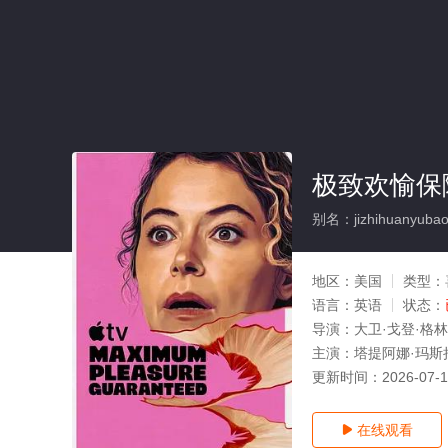
极致欢愉保障
别名：jizhihuanyubao
地区：
美国
类型：
语言：
英语
状态：
导演：
大卫·戈登·格林
主演：
塔提阿娜·玛斯拉尼
更新时间：
2026-07-
在线观看
