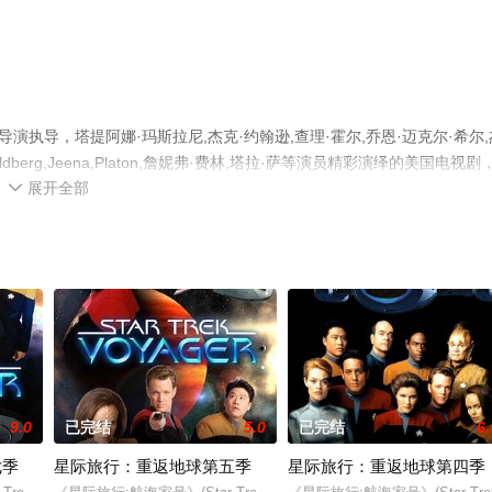
执导，塔提阿娜·玛斯拉尼,杰克·约翰逊,查理·霍尔,乔恩·迈克尔·希尔,
agami,Goldberg,Jeena,Platon,詹妮弗·费林,塔拉·萨等演员精彩演绎的美国电视剧
展开全部
整版电视剧全集就上飘花影院，更多相关信息可移步至豆瓣电视剧、电视

9.0
已完结
5.0
已完结
6.
七季
星际旅行：重返地球第五季
星际旅行：重返地球第四季