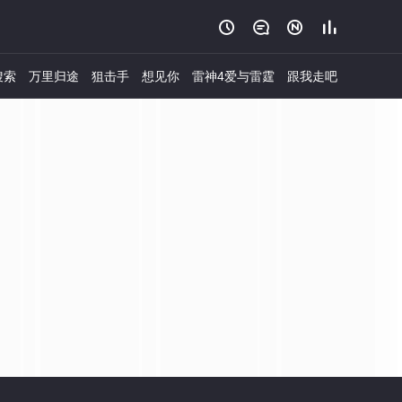




搜索
万里归途
狙击手
想见你
雷神4爱与雷霆
跟我走吧