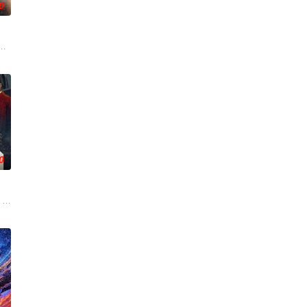
0
已丧失，而地堡正从叛乱中恢复
绎了文学、电影和电视史上最受欢迎且意义重大的题材之一——私家侦探故事
0
 released from prison