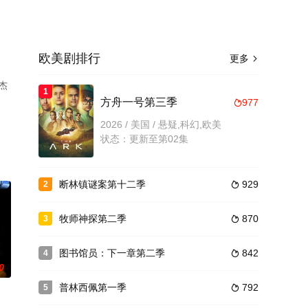
欧美剧排行
更多

杰
1
，
方舟一号第三季
977

猫或
2026 / 美国 / 悬疑,科幻,欧美
状态：更新至第02集
断林镇谜案第十二季
929
2

牧师神探第二季
870
3

图书馆员：下一章第二季
842
4

0
普林西佩第一季
792
5
