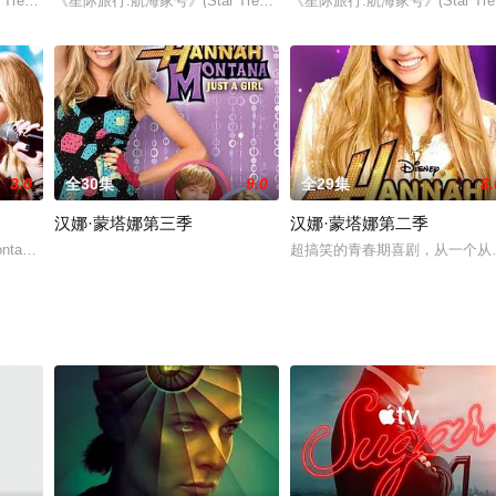
rek: Voyager)是第4部星际旅行系列电视剧. 由Rick
《星际旅行:航海家号》(Star Trek: Voyager)是第4部星际旅行系列电视剧
《星际旅行:航海家号》(Star Tre
3.0
全30集
9.0
全29集
8.
汉娜·蒙塔娜第三季
汉娜·蒙塔娜第二季
电视剧. 由Rick
ntana)是迪士尼频道（Disney Channel）2006年起
超搞笑的青春期喜剧，从一个从田纳西