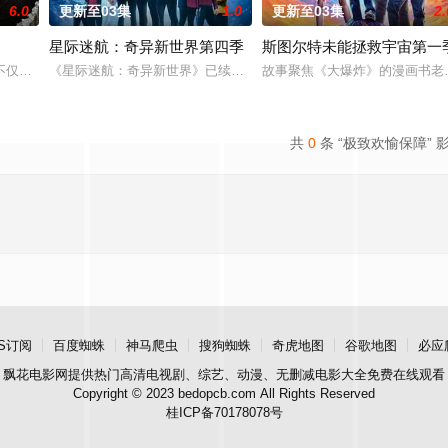
6.0
更新至03集
1.0
更新至03集
2.
星际迷航：奇异新世界第四季
斯图尔特未能拯救宇宙第一
上平静生活。然而，当地接连发生游客离奇死亡事件，
不仅讲述了卡南斯塔克的童年故事，而且还将是一部庞大的家庭剧，讲述那些抚
《星际迷航：奇异新世界》已续订第四季。
故事聚焦《大爆炸》的漫画书老
共
0
条 “极致欢愉保障” 
S订阅
百度蜘蛛
神马爬虫
搜狗蜘蛛
奇虎地图
谷歌地图
必应
飘花电影网
提供热门高清电视剧、综艺、动漫、无删减电影大全免费在线观看
Copyright © 2023 bedopcb.com All Rights Reserved
桂ICP备70178078号