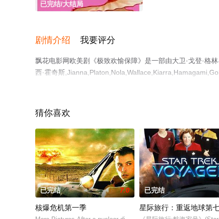
已完结/大结局
剧情介绍
我要评分
飘花电影网欧美剧《极致欢愉保障》是一部由大卫·戈登·格林导演
西·霍奇斯,Jianna,Platon,Nola,Wallace,Kiarra,Ham
大结局剧情已揭晓（已完结），手机免费观看高清未删减完
剧情网等平台了解。
猜你喜欢
已完结
7.0
已完结
核爆危机第一季
星际旅行：重返地球第