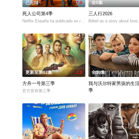
已完结
7.0
全6集
死人公司第4季
三人行2026
Netflix España ha publicado en redes sociales una fo
Billed as a story about love
更新至第02集
2.0
全10集
方舟一号第三季
我与沃尔特家男孩的生
季
官方宣布第三季
Ahead of the arrival of Seas