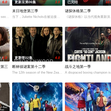
6.0
更新至第06集
3.0
已完结
10.
末日地堡第三季
谜探休格第二季
, sex and passion – a re
当下，Juliette Nichols在被迫接受“净化”后幸存下来，但记忆却
《谜探休格》以当代视角重新演
2.0
更新至02集
4.0
更新至02集
9.
活第三
断林镇谜案第十二季
战斗之地第一季
The 12th season of the New Zealand drama series “The
A disgraced boxing champion is
on 2, Netflix has renewe