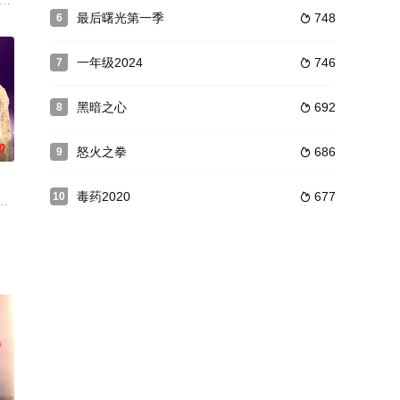
. 由Rick
k: Voyager)是第4部星际旅行系列电视剧. 由Rick
最后曙光第一季
748
6

一年级2024
746
7

黑暗之心
692
8

0
怒火之拳
686
9

毒药2020
677
10

来到加州Malibu的女孩开始，一个表面平凡的女孩Miley Stew