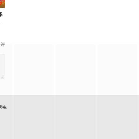
0
季
养他的人、
板斯图尔特·布鲁姆，他弄坏了一个谢尔顿和莱纳德制造的设备，意外导致了多
影评
爬虫