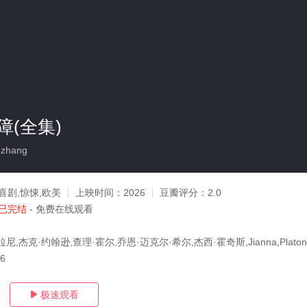
(全集)
zhang
喜剧,惊悚,欧美
上映时间：
2026
豆瓣评分：
2.0
已完结
- 免费在线观看
,杰克·约翰逊,查理·霍尔,乔恩·迈克尔·希尔,杰西·霍奇斯,Jianna,Platon,
16
极速观看
