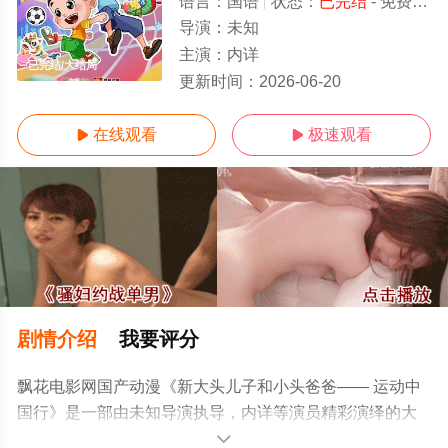
语言：
国语
状态：
已完结
- 免费在线观看
导演：
未知
主演：
内详
已完结/大结局
更新时间：
2026-06-20
在线观看
极速观看


剧情介绍
我要评分
飘花电影网国产动漫《新大头儿子和小头爸爸—— 运动中
国行》是一部由未知导演执导，内详等演员精彩演绎的大
陆动漫，大结局剧情已揭晓（已完结），手机免费观看高
