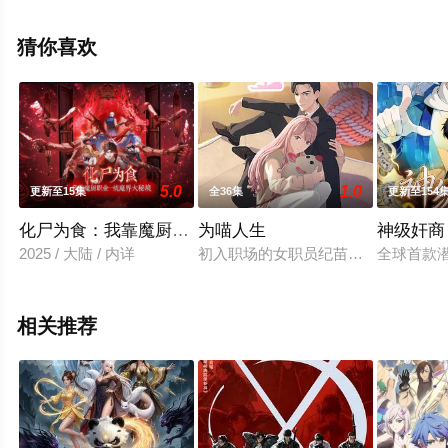
清未删减完整版动漫全集就上飘花影院，更多相关信息可
移步至豆瓣动漫、电视猫或剧情网等平台了解。
猜你喜欢
5.0
1.0
更新至15集
全36集
更新至154
化尸为食：我靠魔厨职业一统魔界大秘境动态漫画
为喵人生
神级奸商
2025 / 大陆 / 内详
初入职场的女职员纪苗苗遭朋友陷害
全球首款
相关推荐