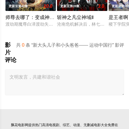
10.0
3.0
更新至第40集
更新至第09集
更新至第04
师尊去哪了：变成神兽被五个徒儿rua秃
斩神之凡尘神域Ⅱ
是王者啊
渡劫期魔尊白泽渡劫失败，竟重生为青云宗一只毫无灵力的熊猫
沧南危机解决后，林七夜完成津南山为
稷下学院突
影
共
0
条 “新大头儿子和小头爸爸—— 运动中国行” 影评
片
评论
飘花电影网
提供热门高清电视剧、综艺、动漫、无删减电影大全免费在