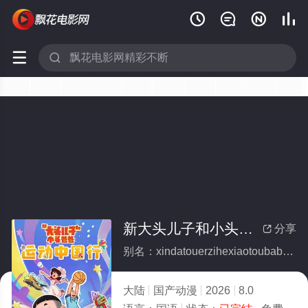






新大头儿子和小头爸爸—— 运动中国行(全集)
分享

别名：xindatouerzihexiaotoubabayundongzhongguoxing
大陆
国产动漫
2026
8.0