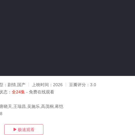
型：
剧情,国产
上映时间：
2026
豆瓣评分：
3.0
状态：
全24集
- 免费在线观看
唐晓天,王瑞昌,吴施乐,高茂桐,蒋恺
18
极速观看
