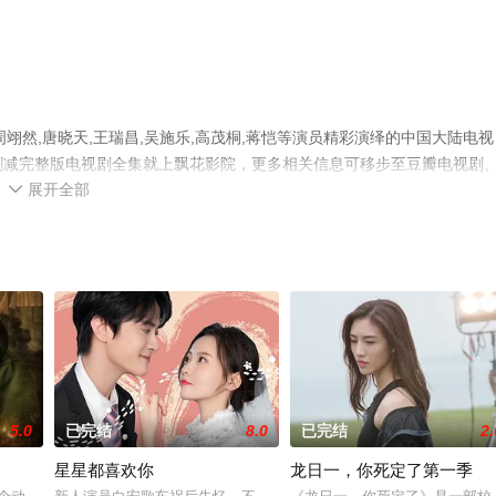
翊然,唐晓天,王瑞昌,吴施乐,高茂桐,蒋恺等演员精彩演绎的中国大陆电视
未删减完整版电视剧全集就上飘花影院，更多相关信息可移步至豆瓣电视剧
展开全部

5.0
已完结
8.0
已完结
2.
星星都喜欢你
龙日一，你死定了第一季