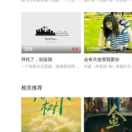
南飞与齐家宜两个闺蜜，一个是留学归来的整容重建医生，出身
黎小军（邓超 饰）出生在
完结
8.0
已完结
拜托了，别追我
会有天使替我爱你
一个饱受生活蹂躏、惨遭爱情绑架的小演员沈青青，偶然进入了
米爱（李思思 饰）青梅竹
相关推荐