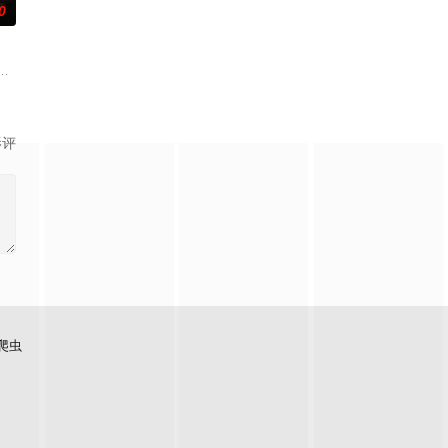
0
起逃亡，二
奚圆（姜贞羽 饰）因意外踏入玄机界，继而卷
事——用一场精心策划的“夏令营”完成复仇的受害者；临终前与遗憾和解的“无
影评
爬虫