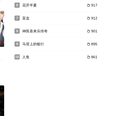
工人甘梨花
时眩晕，为了活下来，她和“碰瓷”自己的病
园、青春、时尚网剧。该剧主要讲述优等生张静美转校来到顶级精英学府——
花开半夏
917
6

盲盒
912
7

神医喜来乐传奇
901
8

0
马背上的银行
895
9

人鱼
861
10

境，开学
。父亲的死被合伙人赵文东伪装成自杀，公司也落
是金氏集团千金后，为夺回千金身份联合季氏集团总裁季庭易假扮情侣，在共