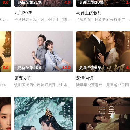
8.0
更新至第21集
4.0
更新至第10集
1.
九门2026
马背上的银行
南县委、郁南县人民政府共同拍摄的20集乡村振兴
季女生苏琳（黄杨钿甜 饰），虽自小被父母忽视，在艰苦环境中长大，但她始
长沙风云再起之时，张启山（陈伟霆 饰）与吴老狗（曾舜晞 饰）强
抗战期间，日伪政府强行推广、
3.0
更新至第28集
10.0
更新至第6集
6.
第五立面
深情为饵
“江逾白，我喜欢你，哲学和生物学意义上的喜欢。
创办大生企业，实业报国的故事。甲午战争后，国家蒙羞，张謇虽高中状元，却
该剧围绕四位建筑师展开，讲述了他们在中意合作项目中面对专业挑
陆早早突遭意外，竟穿越成民国