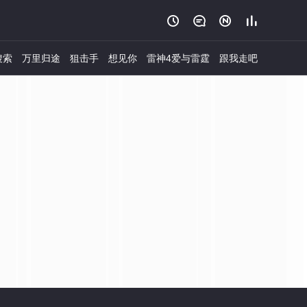




搜索
万里归途
狙击手
想见你
雷神4爱与雷霆
跟我走吧