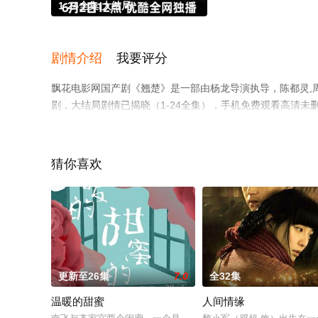
1-24全集/大结局
剧情介绍
我要评分
飘花电影网国产剧《翘楚》是一部由杨龙导演执导，陈都灵,周
剧，大结局剧情已揭晓（1-24全集），手机免费观看高清
电视猫或剧情网等平台了解。
猜你喜欢
更新至26集
7.0
全32集
温暖的甜蜜
人间情缘