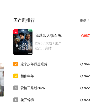
国产剧排行
更多

1
、
我以纸人镇百鬼
987

2026 / 大陆 / 国产
状态：完结
这个少年我想退货
964
2

相依年年
942
3

爱情正路过2026
922
4

0
花开锦绣
920
5
