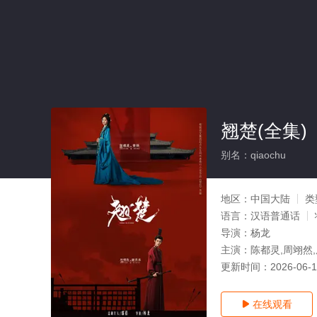
翘楚(全集)
别名：qiaochu
地区：
中国大陆
类
语言：
汉语普通话
导演：
杨龙
主演：
陈都灵,周翊然,
更新时间：
2026-06-
在线观看
