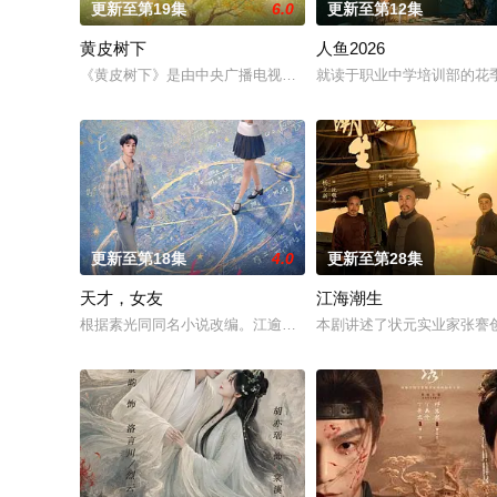
更新至第19集
6.0
更新至第12集
黄皮树下
人鱼2026
《黄皮树下》是由中央广播电视总台农业农村节目中心联合中共郁
就读于职业中学培训部的花
更新至第18集
4.0
更新至第28集
天才，女友
江海潮生
根据素光同同名小说改编。江逾白长大以后，林知夏忽然对他说：
本剧讲述了状元实业家张謇