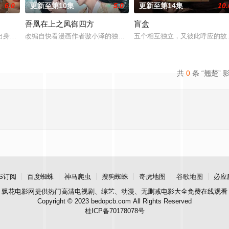
6.0
更新至第10集
5.0
更新至第14集
10.
吾凰在上之凤御四方
盲盒
出身草莽，却心怀壮志，他结识了遭人诬陷私通的世家名媛小姐傅庭芸，被迫一
改编自快看漫画作者嗷小泽的独家连载漫画《吾凰在上》。 现代少女
五个相互独立，又彼此呼应的故
共
0
条 “翘楚” 
S订阅
百度蜘蛛
神马爬虫
搜狗蜘蛛
奇虎地图
谷歌地图
必应
飘花电影网
提供热门高清电视剧、综艺、动漫、无删减电影大全免费在线观看
Copyright © 2023 bedopcb.com All Rights Reserved
桂ICP备70178078号