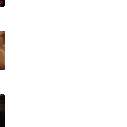
0
终刻苦学习
强联手，携手霍仙姑（陈瑶 饰）与九门诸人共
使用由“中国准备银行”发行的伪钞货币。根据党中央指示，高景波、徐邵梁、孙
0
渴望寻求强
战与境外竞争，通过创新实践实现本土设计理念突
少夫人苏沐晚，醒来，却是丈夫枪口相对、父母冤案、连环下毒……她于绝境