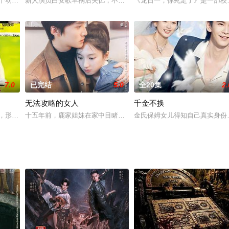
医学世家，一副撞了南墙也不回头的尖锐个性，拥有一
一个动荡的年代，为了能够让儿子拥有稳定的成长环境，母亲含泪将小军送到了
新人演员白安歌车祸后失忆，不但欠下巨债，身体还出现 bug，时不
《龙日一，你死定了》是一部校
7.0
已完结
5.0
全20集
2.
无法攻略的女人
千金不换
自己所参演的古装剧的世界里，变成了花凌城的新任城
马，形影不离的恋人裴翌（王晔 饰）因车祸意外死亡。痛苦的米爱转学来到新环
十五年前，鹿家姐妹在家中目睹父亲被人所害，幸及时躲起免于一难
金氏保姆女儿得知自己真实身份