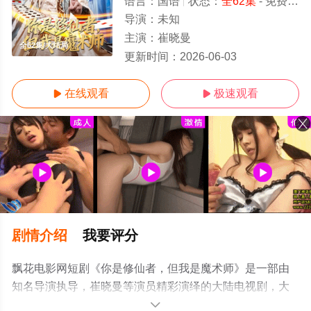
语言：
国语
状态：
全62集
- 免费在线观看
导演：
未知
主演：
崔晓曼
全62集/大结局
更新时间：
2026-06-03
在线观看
极速观看


剧情介绍
我要评分
飘花电影网短剧《你是修仙者，但我是魔术师》是一部由
知名导演执导，崔晓曼等演员精彩演绎的大陆电视剧，大
结局剧情已揭晓（全62集），手机免费观看高清未删减完
