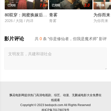
7.0
3.0
已完结
已完结
全70集
80双穿：闺蜜换嫁后赢麻了
青雾
为你而来
2026 / 大陆 / 内详
青雾
为你而来
影片评论
共
0
条 “你是修仙者，但我是魔术师” 影评
飘花电影网
提供热门高清电视剧、综艺、动漫、无删减电影大全免费在
线观看
Copyright © 2023 bedopcb.com All Rights Reserved
桂ICP备70178078号