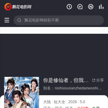






你是修仙者，但我是魔术师(全集)
分享

别名：nishixiuxianzhedanwoshimoshushi
大陆
短大全
2026
5.0