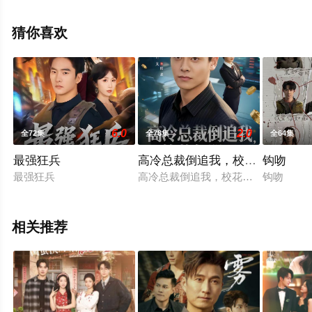
整版电视剧全集就上飘花影院，更多相关信息可移步至豆
瓣电视剧、电视猫或剧情网等平台了解。
猜你喜欢
6.0
2.0
全72集
全78集
全64集
最强狂兵
高冷总裁倒追我，校花急哭了
钩吻
最强狂兵
高冷总裁倒追我，校花急哭了
钩吻
相关推荐