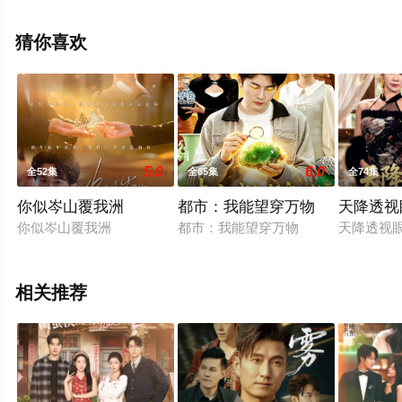
就上飘花影院，更多相关信息可移步至豆瓣电视剧、电视
猫或剧情网等平台了解。
猜你喜欢
5.0
6.0
全52集
全85集
全74集
你似岑山覆我洲
都市：我能望穿万物
天降透视
你似岑山覆我洲
都市：我能望穿万物
天降透视
相关推荐