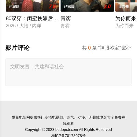
7.0
3.0
已完结
已完结
全70集
80双穿：闺蜜换嫁后赢麻了
青雾
为你而来
2026 / 大陆 / 内详
青雾
为你而来
影片评论
共
0
条 “神眼鉴宝” 影评
飘花电影网
提供热门高清电视剧、综艺、动漫、无删减电影大全免费在
线观看
Copyright © 2023 bedopcb.com All Rights Reserved
桂ICP备70178078号