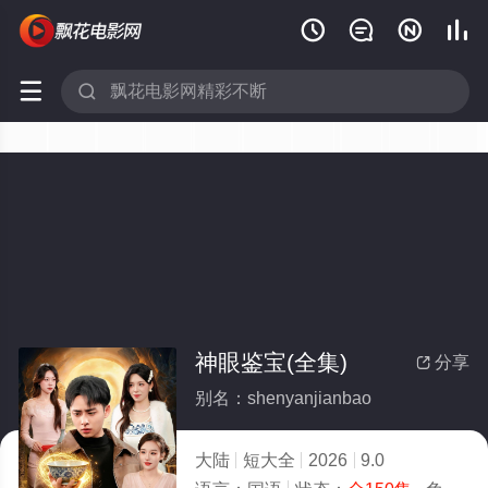






神眼鉴宝(全集)
分享

别名：shenyanjianbao
大陆
短大全
2026
9.0