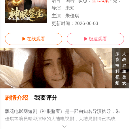
语言：
国语
状态：
全150集
- 免费在线观看
导演：
未知
主演：
朱佳琪
全150集/大结局
更新时间：
2026-06-03
在线观看
极速观看


剧情介绍
我要评分
飘花电影网短剧《神眼鉴宝》是一部由知名导演执导，朱
佳琪等演员精彩演绎的大陆电视剧，大结局剧情已揭晓
（全150集），手机免费观看高清未删减完整版电视剧全集
