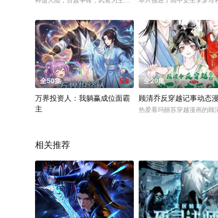
神遗大陆，百族争锋，武者为王。姜云曾是皇城天一武府武首，
本片描述了高中女生李梦玲
全50集
5.0
全20集
万界投资人：我躺赢成位面霸
顾清乔反穿越记事动态
主
热爱看玛丽苏穿越漫画的顾
穿越者林天在仙元大陆绑定最强家族系统，从人人鄙夷的纨绔废
相关推荐