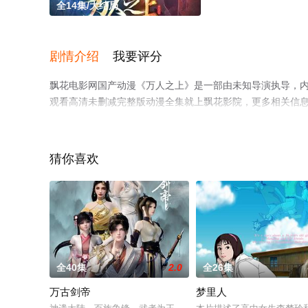
全14集/大结局
剧情介绍
我要评分
飘花电影网国产动漫《万人之上》是一部由未知导演执导，内
观看高清未删减完整版动漫全集就上飘花影院，更多相关信
猜你喜欢
全40集
2.0
全26集
万古剑帝
梦里人