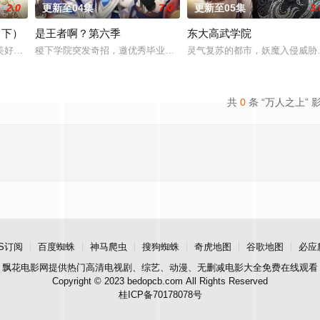
2.0
更新至04集
7.0
更新至05集
3.
（下）
是王者啊？第六季
东大高武学院
伙伴们一边为救治师父森木宇冲击仙蜜试炼赛冠军，一
美好的叶罗丽仙境。这里的仙子因自然与人类世界的兴衰而生，也与万物命运相
稷下学院突发奇招，邀优秀毕业生返校担任临时“代课老师”！周瑜、诸
灵气复苏的都市，妖魔入侵威胁
共
0
条 “万人之上” 
S订阅
百度蜘蛛
神马爬虫
搜狗蜘蛛
奇虎地图
谷歌地图
必应
飘花电影网
提供热门高清电视剧、综艺、动漫、无删减电影大全免费在线观看
Copyright © 2023 bedopcb.com All Rights Reserved
桂ICP备70178078号