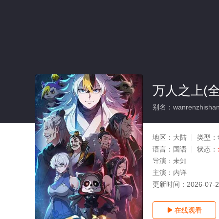
万人之上(全
别名：wanrenzhisha
地区：
大陆
类型：
语言：
国语
状态：
导演：
未知
主演：
内详
更新时间：
2026-07-
在线观看
