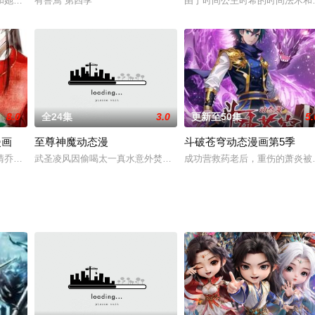
不想被夜天邪废掉武脉，天才变废人，不屈命运时，意
和她的伙伴孙宇宙、郭友勇、文墨及一位美国少女牛仔在对梦想的追寻中不断成
有兽焉 第四季
由于时间公主时希的时间法术和
8.0
全24集
3.0
更新至50集
5.
漫画
至尊神魔动态漫
斗破苍穹动态漫画第5季
清乔意外穿越古代，生活不便加上对家人的思念，顾清乔坚定了要回家的信念。
武圣凌风因偷喝太一真水意外焚死，重生于同名同姓少年身上，与孤
成功营救药老后，重伤的萧炎被
柴少族长强势逆袭，历经覆灭仇家、一统天南、洞天夺