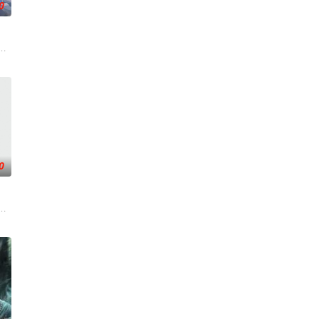
0
 转职当
魔统治，域内宇宙分为神界，仙界，凡间。 在
豆所著写的《大主宰》、《元尊》、《万相之王》这三部作品所做的衍生动画
0
心志与利落
天运大陆南云帝国有名的“废物牧云”身上觉醒
而生，为应劫而至，他身化亿万血雨，洒落万古岁月，经历无数时空的熬炼，