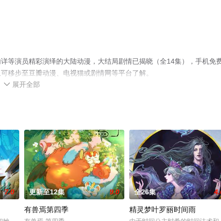
详等演员精彩演绎的大陆动漫，大结局剧情已揭晓（全14集），手机免
息可移步至豆瓣动漫、电视猫或剧情网等平台了解。
展开全部

7.0
更新至12集
9.0
全26集
4.
有兽焉第四季
精灵梦叶罗丽时间雨