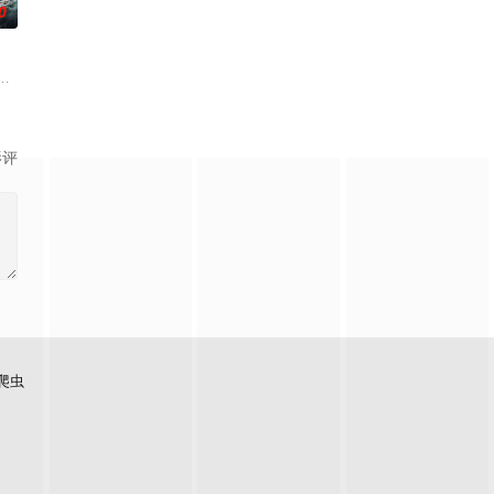
0
连。当人类
葛亮展开启“双师对决”，以曜为首的“星之
来袭，天生废灵根的少年秦雨体内意外觉醒神力，被选中成为神秘至强功法万
影评
爬虫