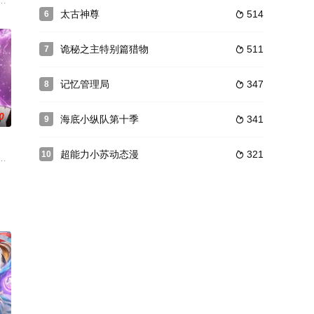
长的故事。
御王黎灰的空间法术碰撞，带着叶罗丽仙境的仙子们一起进入了小朋友的内心
太古神尊
514
6

诡秘之主特别篇猎物
511
7

记忆管理局
347
8

0
海底小纵队第十季
341
9

超能力小苏动态漫
321
10

幸运的小乔
苦无依的苦命女子凌清相依为命。他以圣山三千古
带回星辰塔闭关，得益于三千焱炎火和星辰之力的修复，沉睡了一年的萧炎终