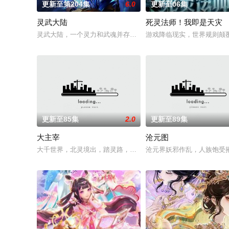
更新至第204集
6.0
更新至06集
灵武大陆
死灵法师！我即是天灾
灵武大陆，一个灵力和武魂并存的世界，灵修一念动山河，武者
游戏降临现实，世界规则颠
更新至85集
2.0
更新至89集
大主宰
沧元图
大千世界，北灵境出，踏灵路，伐罗天，剑斩诛邪永定乾坤，万道
沧元界妖邪作乱，人族饱受