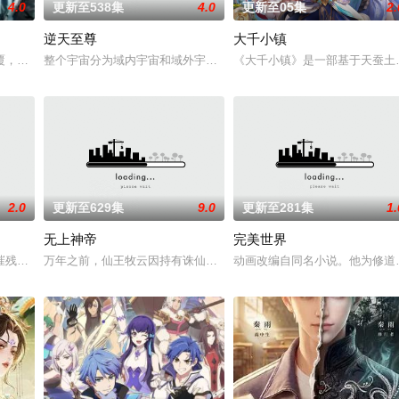
4.0
更新至538集
4.0
更新至05集
2.
逆天至尊
大千小镇
徒手撕天地。星辰镇昔日天才辰天，十岁后武魂沉寂、
覆，人类进入全民转职时代。 唯有成为转职者！升级变强！方能站上世界之巅！
整个宇宙分为域内宇宙和域外宇宙，两个宇宙彼此为敌，域外宇宙由天
《大千小镇》是一部基于天蚕土
2.0
更新至629集
9.0
更新至281集
1.
无上神帝
完美世界
争锋吾为主率!天蚕土豆内容监制，爱奇艺全网独播
摧残，主角孟川自小立下为母复仇的誓言，以镜湖道院为起点，凭借坚毅无畏的
万年之前，仙王牧云因持有诛仙图而遭人暗算，残魂沉睡万年之后，在
动画改编自同名小说。他为修道