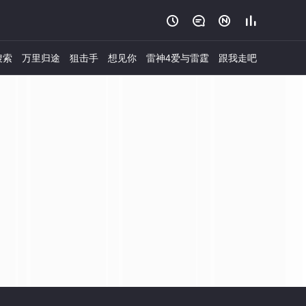




搜索
万里归途
狙击手
想见你
雷神4爱与雷霆
跟我走吧