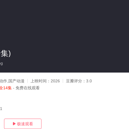
集)
ng
动作,国产动漫
上映时间：
2026
豆瓣评分：
3.0
全14集
- 免费在线观看
21
极速观看
