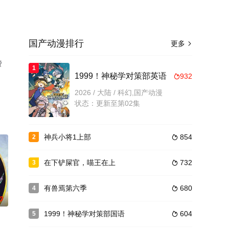
国产动漫排行
更多

费
1
1999！神秘学对策部英语
932

2026 / 大陆 / 科幻,国产动漫
状态：更新至第02集
神兵小将1上部
854
2

在下铲屎官，喵王在上
732
3

有兽焉第六季
680
4

0
1999！神秘学对策部国语
604
5
