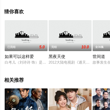
电视剧，大结局剧情已揭晓（1-36全集），手机免费观看
高清未删减完整版电视剧全集就上飘花影院，更多相关信
猜你喜欢
息可移步至豆瓣电视剧、电视猫或剧情网等平台了解。
5.0
10.0
已完结
完结
全36集
如果可以这样爱
黑夜天使
世间道
白考儿（刘诗诗 饰）是一名电台主播，她曾经有过一段婚姻，但
2012大陆电视剧《通天神探》又名
故事发生
相关推荐