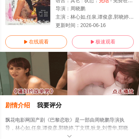
语言：
其它
状态：
完结
- 免费在线观看
导演：
周晓鹏
主演：
林心如,任泉,谭俊彦,郭晓婷,丁文琪,狄龙,刘雪华,郑晓宁,周笑莉,阎青妤,刘涛,吴玉芳,黄勐
1-36全集/大结局
更新时间：
2026-06-16
在线观看
极速观看


剧情介绍
我要评分
飘花电影网国产剧《巴黎恋歌》是一部由周晓鹏导演执
导，林心如,任泉,谭俊彦,郭晓婷,丁文琪,狄龙,刘雪华,郑晓
宁,周笑莉,阎青妤,刘涛,吴玉芳,黄勐等演员精彩演绎的大陆
