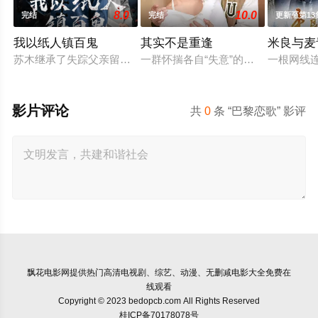
8.0
10.0
完结
完结
更新至第13
我以纸人镇百鬼
其实不是重逢
米良与麦
苏木继承了失踪父亲留下的白事馆，本想低调扎纸维生，却因一
一群怀揣各自“失意”的年轻人，在沿
一根网线
影片评论
共
0
条 “巴黎恋歌” 影评
飘花电影网
提供热门高清电视剧、综艺、动漫、无删减电影大全免费在
线观看
Copyright © 2023 bedopcb.com All Rights Reserved
桂ICP备70178078号