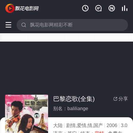






巴黎恋歌(全集)
分享

别名：baliliange
大陆
剧情,爱情,情,国产
2006
3.0