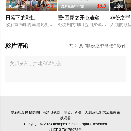
5.0
10.0
更新至07集
更新至第2867集
已完结
日落下的彩虹
爱·回家之开心速递
非份之罪
政府宣布即将重建彩虹邨──这条超过60年的名牌屋邨，满载香
处境剧的御用监制罗镇岳开拍的处境
人類的欲
影片评论
共
0
条 “非份之罪粤语” 影评
飘花电影网
提供热门高清电视剧、综艺、动漫、无删减电影大全免费在
线观看
Copyright © 2023 bedopcb.com All Rights Reserved
桂ICP备70178078号