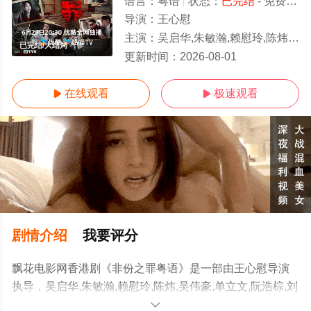
语言：
粤语
状态：
已完结
- 免费在线观看
导演：
王心慰
主演：
吴启华,朱敏瀚,赖慰玲,陈炜,吴伟豪,单立文,阮浩棕,刘佩玥,徐荣,何沛珈,贝安琪,戴祖仪,游嘉欣,江嘉敏,韦家雄
已完结/大结局
更新时间：
2026-08-01
在线观看
极速观看


剧情介绍
我要评分
飘花电影网香港剧《非份之罪粤语》是一部由王心慰导演
执导，吴启华,朱敏瀚,赖慰玲,陈炜,吴伟豪,单立文,阮浩棕,刘
佩玥,徐荣,何沛珈,贝安琪,戴祖仪,游嘉欣,江嘉敏,韦家雄,郑
