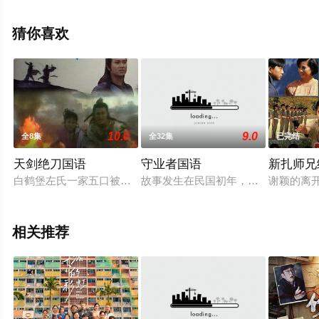
子诚,卢宛茵,李家鼎,谭凯琪,邓智坚,江欣燕,黎燕珊,罗冠兰,
苏韵姿,吴沚默,叶靖仪,唐嘉麟,张翼东,胡敏芝,区霭等演员精
猜你喜欢
彩演绎的香港电视剧，大结局剧情已揭晓（已完结），手
机免费观看高清未删减完整版电视剧全集就上飘花影院，
更多相关信息可移步至豆瓣电视剧、电视猫或剧情网等平
台了解。
10.0
9.0
全8集
全32集
已完结
天剑绝刀国语
守业者国语
新扎师兄
白鹤堡左氏一家五口被十八门派追杀，逃到生死桥前，左氏夫妇
故事发生在民国初年，潘家世代经营
谢颖的离
相关推荐