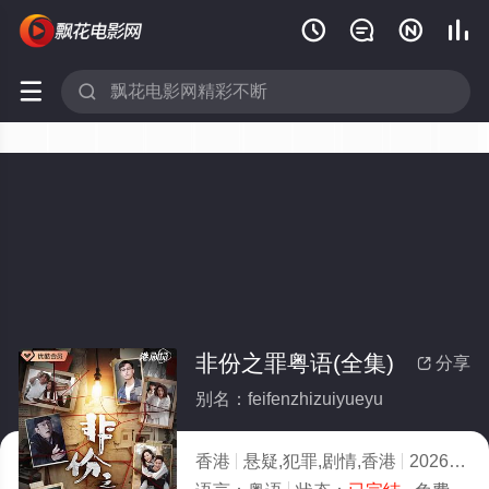






非份之罪粤语(全集)
分享

别名：feifenzhizuiyueyu
香港
悬疑,犯罪,剧情,香港
2026
6.0