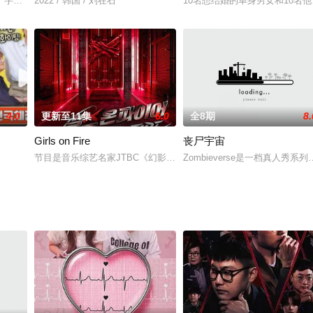
的餐厅聊天，然后一起玩。一个给当地居民带来欢乐
十字路口，夫妻们苦恼“如何好好分手”的现在进行式离婚观察真人秀。
2022 / 韩国 / 刘在石
10名想结婚的单身男女和10名
4.0
更新至11集
6.0
全8期
8.
Girls on Fire
丧尸宇宙
节目是音乐综艺名家JTBC《幻影歌手》《超级乐队》制作组的《隐
Zombieverse是一档真