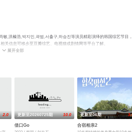
敏,洪榛浩,박지민,곽범,서출구,하승진等演员精彩演绎的韩国综艺节目
多相关信息可移步至豆瓣综艺、电视猫或剧情网等平台了解。
展开全部

2.0
更新至20260725期
10.0
更新至06期
3.
借口Go
合宿相亲2