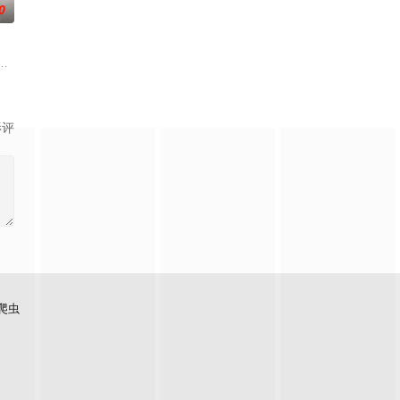
0
位书写K-POP历史的偶像来到了古埃及，这
谈节目，主要围绕人们在现实生活中遭遇反社会人格者的亲身经历展开。节目
影评
爬虫