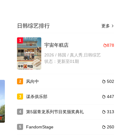
日韩综艺排行
更多

，
1
宇宙年糕店
878

2026 / 韩国 / 真人秀,日韩综艺
状态：更新至01期
风向中
502
2

谋杀俱乐部
447
3

第5届青龙系列节目奖颁奖典礼
313
4

0
FandomStage
260
5
