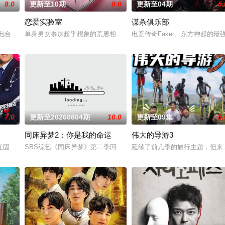
8.0
更新至10期
8.0
更新至04期
5.
恋爱实验室
谋杀俱乐部
受瞩目的主厨，却多年未回到第一线当&quo
电台的脱口秀谈话节目，主题是看得见的radio。每周三晚播出，每期邀请几位
单身男女参加超乎想象的荒唐相亲，从第一次见面开始，脑停止的情
电竞传奇Faker、东方神起的
7.0
更新至20260804期
10.0
更新至09集
5.
同床异梦2：你是我的命运
伟大的导游3
ee、EXO、TWICE、MONS
固定MC，由“恋爱高手”主持团亲自接触濒临分手的情侣，代替他们进行协商
SBS综艺《同床异梦》第二季回归，金九拉、徐章勋搭档主持，主题
延续了前几季的旅行主题，但来