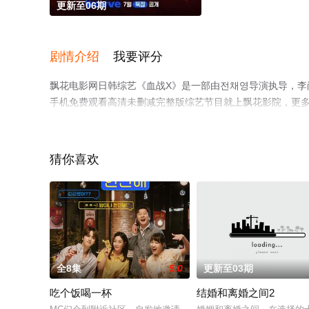
更新至06期
剧情介绍
我要评分
飘花电影网日韩综艺《血战X》是一部由전채영导演执导，李尚
手机免费观看高清未删减完整版综艺节目就上飘花影院，更
猜你喜欢
全8集
5.0
更新至03期
吃个饭喝一杯
结婚和离婚之间2