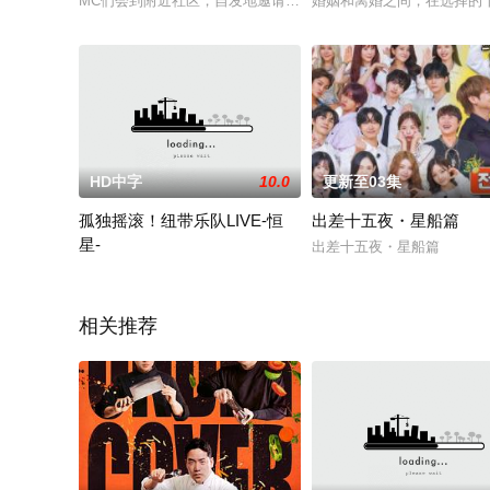
MC们会到附近社区，自发地邀请居住在该区的熟人、名人到当地
婚姻和离婚之间，在选择的
HD中字
10.0
更新至03集
孤独摇滚！纽带乐队LIVE-恒
出差十五夜・星船篇
星-
出差十五夜・星船篇
孤独摇滚！纽带乐队LIVE-恒星-
相关推荐