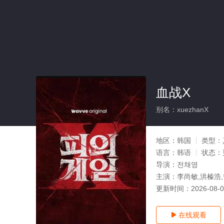
血战X
别名：xuezhanX
地区：
韩国
类型：
语言：
韩语
状态：
导演：
전채영
主演：
李尚敏,洪榛浩,
更新时间：
2026-08-
在线观看
