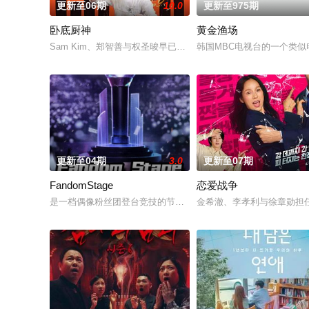
更新至06期
10.0
更新至975期
卧底厨神
黄金渔场
Sam Kim、郑智善与权圣晙早已在韩国料理界闯出名号，成为备
韩国MBC电视台的一个类似
更新至04期
3.0
更新至07期
FandomStage
恋爱战争
是一档偶像粉丝团登台竞技的节目。据悉，GOD、BigBang、SHIN
金希澈、李孝利与徐章勋担任