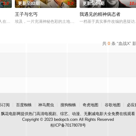
5.0
更新至02期
5.0
更新至04期
10.
王子与乞丐
我遇见的精神病态者
轻人在经历人生终点后，寻找真爱的故事。
埃及，一片充满神秘色彩的土地，数千年的历史在这里鲜活地展现。六
一档基于真实事件改编的悬疑访
共
0
条 “血战X” 
S订阅
百度蜘蛛
神马爬虫
搜狗蜘蛛
奇虎地图
谷歌地图
必应
飘花电影网
提供热门高清电视剧、综艺、动漫、无删减电影大全免费在线观看
Copyright © 2023 bedopcb.com All Rights Reserved
桂ICP备70178078号