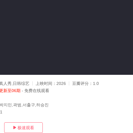
真人秀,日韩综艺
上映时间：
2026
豆瓣评分：
1.0
更新至06期
- 免费在线观看
박지민,곽범,서출구,하승진
01
极速观看
