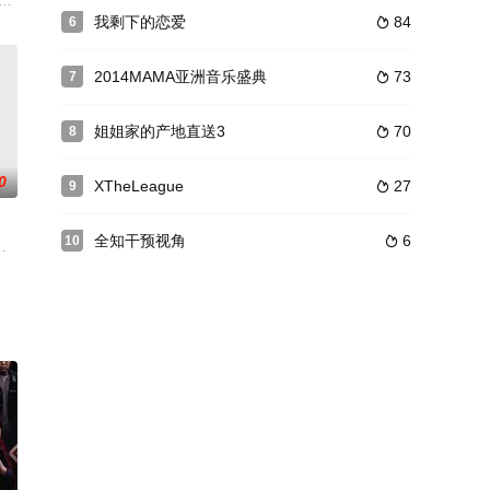
他们的母亲一起合住了6天5夜，为了“结婚”的一个目标而奔跑。
我剩下的恋爱
84
6

2014MAMA亚洲音乐盛典
73
7

姐姐家的产地直送3
70
8

0
XTheLeague
27
9

全知干预视角
6
10

藏音乐人发掘项目》第三弹，成员全部由主唱组
人秀系列节目，设定在韩国首都首尔。在节目中，一组幸存者必须团结一致，寻找水