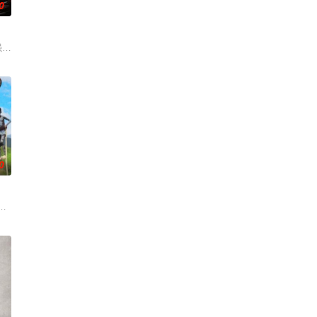
0
嘉宾
况就接连不断。在如此异想天开的情境中，爱情真
最强昌珉、TXT的杋圭等神级阵容破天荒集结，同场大玩推理游戏！面对真真假假
0
并做出最
由第一季亲子关系转向夫妻关系，在中国发展的
全新看点：由金大浩和崔丹尼尔首次担任导游，带领成员们探索更贴近日常的