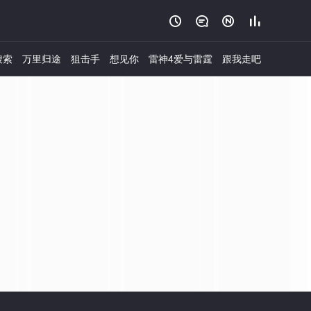




搜索
万里归途
狙击手
想见你
雷神4爱与雷霆
跟我走吧