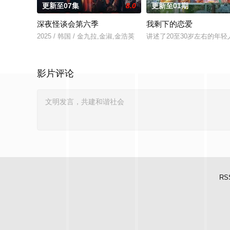
更新至07集
8.0
更新至01期
深夜怪谈会第六季
我剩下的恋爱
2025 / 韩国 / 金九拉,金淑,金浩英
讲述了20至30岁左右的年
影片评论
RS