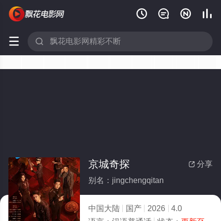






京城奇探
分享

别名：jingchengqitan
中国大陆
国产
2026
4.0