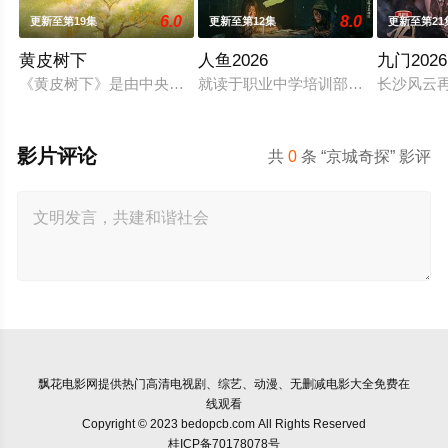
6.0
8.0
更新至第19集
更新至第12集
更新至第21
黄皮树下
人鱼2026
九门2026
《黄皮树下》是由中央广播电视总台农业农村节目中心联合中共郁
就读于职业中学培训部的花季女生苏
长沙风云
影片评论
共
0
条 “京城奇探” 影评
飘花电影网
提供热门高清电视剧、综艺、动漫、无删减电影大全免费在
线观看
Copyright © 2023 bedopcb.com All Rights Reserved
桂ICP备70178078号