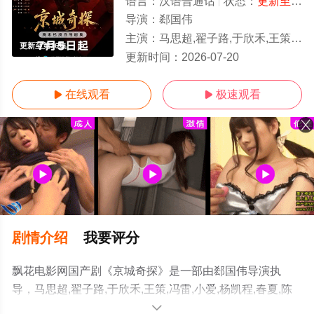
语言：
汉语普通话
状态：
更新至第36集
导演：
郄国伟
主演：
马思超,翟子路,于欣禾,王策,冯雷,小爱,杨凯程,春夏,陈意涵,周九良,孟鹤堂,范湉湉
更新至第36集
更新时间：
2026-07-20
在线观看
极速观看


剧情介绍
我要评分
飘花电影网国产剧《京城奇探》是一部由郄国伟导演执
导，马思超,翟子路,于欣禾,王策,冯雷,小爱,杨凯程,春夏,陈
意涵,周九良,孟鹤堂,范湉湉等演员精彩演绎的中国大陆电视
