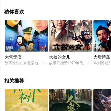
剧，手机免费观看高清未删减完整版电视剧全集就上飘花
影院，更多相关信息可移步至豆瓣电视剧、电视猫或剧情
猜你喜欢
网等平台了解。
8.0
2.0
完结
完结
完结
大雪无痕
大校的女儿
大唐诗圣
故事发生在东北某地。12月18日，松江市东钢股票案知情人市委
故事开始于1970年代。某部通讯连
本剧通过
相关推荐