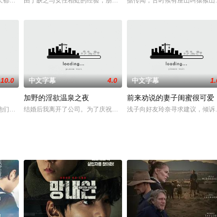
藏的口技来服务顾客。女人们被强烈的吸吮弄得浑身湿
天都因为岳母的性感魅力而左右为难。他害怕自己继续这样下去会犯错，所以拼
由于缺乏与女性相处的经验，朋友也不多，我每天都过着单调乏味、
据传闻，古时候有座山叫猿猴山
10.0
中文字幕
4.0
中文字幕
1.
加野的淫欲温泉之夜
前来劝说的妻子闺蜜很可爱
他们家的空调坏了。他们慌忙打电话找人维修，却发现所有维修都已预约满了。
结婚后我离开了公司。为了庆祝，公司邀请了整个部门去泡温泉告别
浅子向好友玲奈寻求建议，倾诉