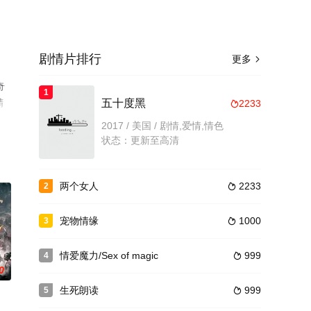
剧情片排行
更多

奇
1
精
五十度黑
2233

台了
2017 / 美国 / 剧情,爱情,情色
状态：更新至高清
两个女人
2233
2

宠物情缘
1000
3

情爱魔力/Sex of magic
999
4

0
生死朗读
999
5
