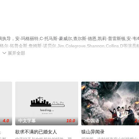
演执导，安-玛格丽特,C·托马斯·豪威尔,查尔斯·德恩,凯莉·普雷斯顿,安·韦
金斯,詹姆斯·诺贝尔,Jim,Colegrove,Shannon,Collins,D等演员
展开全部
全就上飘花影院，更多相关信息可移步至豆瓣电影、电视猫或剧情网等平

4.0
中文字幕
10.0
HD国语
2.
头
欲求不满的已婚女人
猿山异闻录