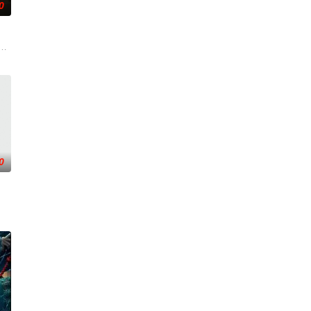
0
开始了舞蹈
委托私家侦探追查真相，誓要找出躲在屏幕背后的
ith the care of an a
0