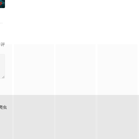
0
却离奇身亡
引出“婴胎报仇”，“娘娘索命”等一连串妖
离奇的神像杀人事件，勘案过程中，牵引出“婴胎报仇”，“娘娘索命”等一连串
影评
爬虫