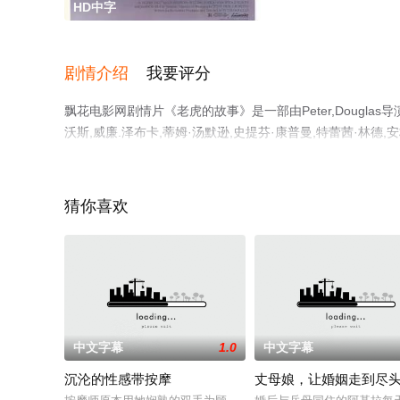
HD中字
剧情介绍
我要评分
飘花电影网剧情片《老虎的故事》是一部由Peter,Douglas导
沃斯,威廉.泽布卡,蒂姆·汤默逊,史提芬·康普曼,特蕾茜·林德,安格尔·拓普
彩演绎的美国电影，手机免费观看高清未删减完整版电影大
解。
猜你喜欢
中文字幕
1.0
中文字幕
沉沦的性感带按摩
丈母娘，让婚姻走到尽