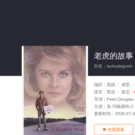
老虎的故事
别名：laohudegushi
地区：
美国
类型：
语言：
英语
状态：
导演：
Peter,Douglas
主演：
安-玛格丽特,C
更新时间：
2026-07-
在线观看
