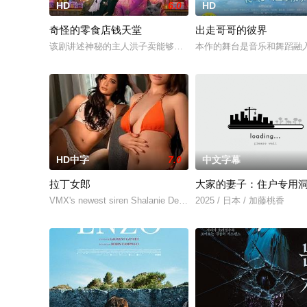
HD
6.0
HD
奇怪的零食店钱天堂
出走哥哥的彼界
该剧讲述神秘的主人洪子卖能够实现人们愿望的神秘零食，以及
本作的舞台是音乐和舞蹈融
HD中字
7.0
中文字幕
拉丁女郎
大家的妻子：住户专用
VMX's newest siren Shalanie De Vera and Athena Red s
2025 / 日本 / 加藤桃香