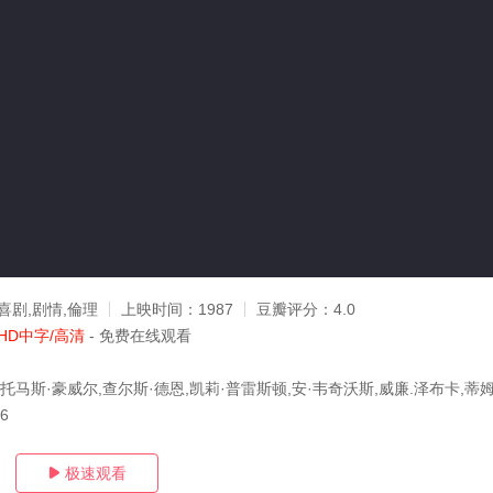
喜剧,剧情,倫理
上映时间：
1987
豆瓣评分：
4.0
HD中字/高清
- 免费在线观看
·托马斯·豪威尔,查尔斯·德恩,凯莉·普雷斯顿,安·韦奇沃斯,威廉.泽布卡,蒂姆
06
极速观看
