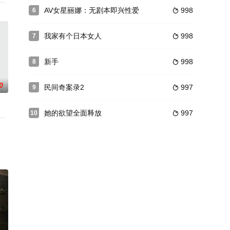
命克制自己
索然无味的生活。直到有一天，我兼职工作时遇到
，猿猴山有一国，名为猿国。猿国有一罕见白猿，猿国尊护白猿为神，称“猿神”
AV女星丽娜：无剧本即兴性爱
998
6

我家有个日本女人
998
7

新手
998
8

0
民间奇案录2
997
9

她的欲望全面释放
997
10

幸运的是，
。我们抵达了远离城市喧嚣、风景如画的温泉，身
丈夫出轨的事。玲奈主动提出帮她和戴助谈谈，戴助透露出轨的原因是他那根