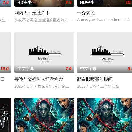
2.0
HD中字
9.0
HD中字
10.
网内人：无脸杀手
一介农民
人们来到那里展开一段魔法般的故事。
入生活的冲绳。与母亲朱音、妹妹舞一起生活的照屋踊，憧憬舞蹈学校的丽莎，
少女不堪网络上汹涌的匿名暴力，选择结束年轻的生命。悲愤的家属
A newly widowed mother is left w
10.0
中文字幕
7.0
中文字幕
8.
洞口
每晚与隔壁男人怀孕性爱
翻白眼喷溅的股间
2025 / 日本 / 舞原希里,佐川金二
2025 / 日本 / 二宫里江奈