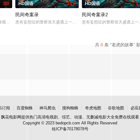
3.0
HD国语
10.0
HD国语
1.
民间奇案录
民间奇案录2
：父母享受的中产生活、哥哥向往的名校前途。砌砖建
致视力逐渐丧失的摄影师瑞真展开。在面对跨越视力障碍、好不容易成为陶艺家
患有妄想症的警察张天盛遇上一起离奇的神像杀人事件，勘案过程中，牵
患有妄想症的警察张天盛遇上一起
共
0
条 “老虎的故事” 
S订阅
百度蜘蛛
神马爬虫
搜狗蜘蛛
奇虎地图
谷歌地图
必应
飘花电影网
提供热门高清电视剧、综艺、动漫、无删减电影大全免费在线观看
Copyright © 2023 bedopcb.com All Rights Reserved
桂ICP备70178078号