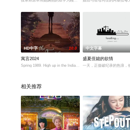
按摩师原本用她娴熟的双手为顾客按摩，现在却突然展现出她隐
婚后与岳母同住的阿基拉每
HD中字
10.0
中文字幕
寓言2024
盛夏侄媳的欲情
Spring 1989. High up in the Indian Himalayas, where
一天，正值破纪录的热浪，
相关推荐