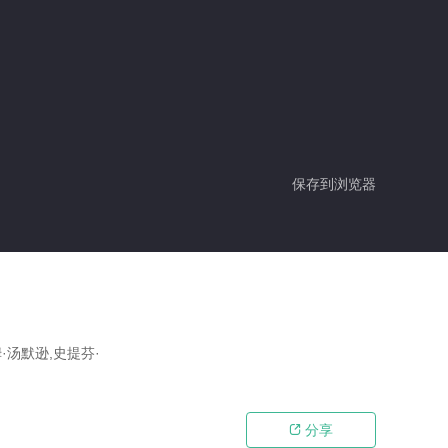
保存到浏览器
·汤默逊,史提芬·
分享
