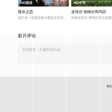
HD国语
6.0
HD中字
陵水之恋
皮埃尔·勃纳尔和玛莎
该片是一部聚焦陵水黎族文化传承与滨海旅游资源的现实题材电影，
画家皮埃尔·博纳尔有众多
影片评论
RS