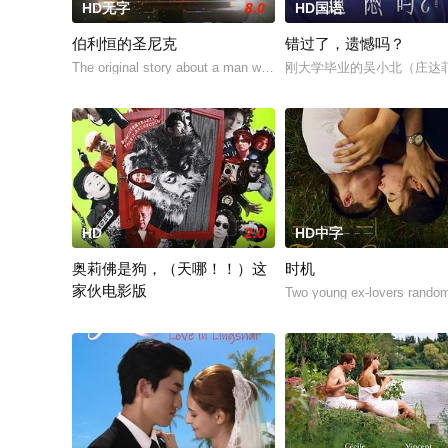
HD无字
8.0
HD国语
伯利恒的圣尼克
错过了，遗憾吗？
The original story about a man who lost his son, bec
刚大学毕业的吴小北（庄达
HD
2.0
HD中字
奥莉佛是狗，（天哪！！）这
时机
家伙电影版
Two young ex-lovers random
改编自2021年在NHK播出的同名剧集，只有狭间县警鉴识科警