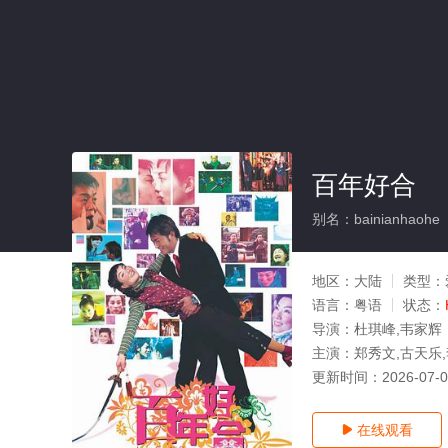
百年好合
别名：bainianhaohe
地区：
大陆
类型：
语言：
粤语
状态：
导演：
杜琪峰,韦家辉
主演：
郑秀文,古天乐,
更新时间：
2026-07-
在线观看
