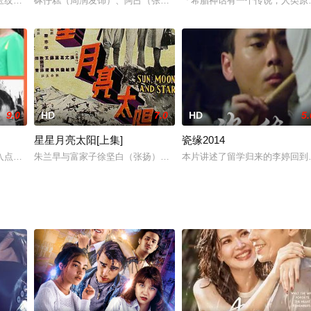
公桂娜（高我星 饰）抛下工作、家人、男朋友，为
玉纹和丈夫戴礼言的夫妻生活淡而无味，两人已经几乎没有什么言语上的交流，
砵仔糕（周润发饰）、阿占（张国荣饰）和红豆（锺楚红饰）均是孤
「希腊神话有一个传说，人类原
9.0
HD
7.0
HD
5.
星星月亮太阳[上集]
瓷缘2014
，四只脚…然而天神宙斯妒忌人类太幸福，于是用雷电
入点讲述了两个年轻人之间的爱情故事。这部电影将在美丽的佳木斯市进行拍摄
朱兰早与富家子徐坚白（张扬）相恋。朱兰自幼父母双亡，由叔婶养
本片讲述了留学归来的李婷回到