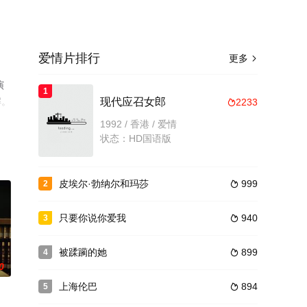
爱情片排行
更多

演
1
解。
现代应召女郎
2233

1992 / 香港 / 爱情
状态：HD国语版
皮埃尔·勃纳尔和玛莎
999
2

只要你说你爱我
940
3

被蹂躏的她
899
4

0
上海伦巴
894
5
