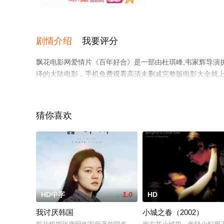
HD国语|粤语
剧情介绍
我要评分
飘花电影网爱情片《百年好合》是一部由杜琪峰,韦家辉导演执导
绎的大陆电影，手机免费观看高清未删减完整版电影大全就
猜你喜欢
HD中字
1.0
HD
我讨厌韩国
小城之春（2002）