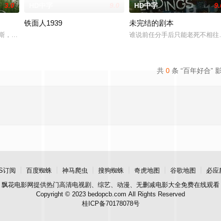
3.0
HD中字
9.0
HD中字
9.
铁面人1939
未完结的剧本
以“山海相恋·文化铸魂”为核心主题，通过细腻
缪斯，其中如果没有神秘的玛莎，他就不会成为今天的著名画家。假扮成身败名
谁说前任分手后只能老死不相往来
共
0
条 “百年好合” 
S订阅
百度蜘蛛
神马爬虫
搜狗蜘蛛
奇虎地图
谷歌地图
必应
飘花电影网
提供热门高清电视剧、综艺、动漫、无删减电影大全免费在线观看
Copyright © 2023 bedopcb.com All Rights Reserved
桂ICP备70178078号