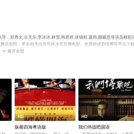
，郑秀文,古天乐,李冰冰,林雪,韩君婷,张锦程,夏雨,颜颖思等演员精彩
上飘花影院，更多相关信息可移步至豆瓣电影、电视猫或剧情网等平台了
展开全部

8.0
HD
1.0
HD
8.
纵横四海粤语版
我们停战吧国语