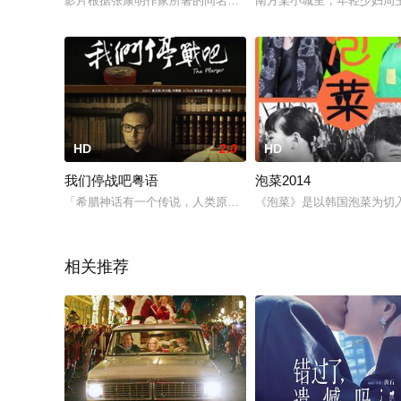
影片根据张康明作家所著的同名小说改编，讲述20代后半的主人
南方某小城里，年轻少妇周
HD
2.0
HD
我们停战吧粤语
泡菜2014
「希腊神话有一个传说，人类原本是男女同体，两个头，四只手
《泡菜》是以韩国泡菜为切
相关推荐