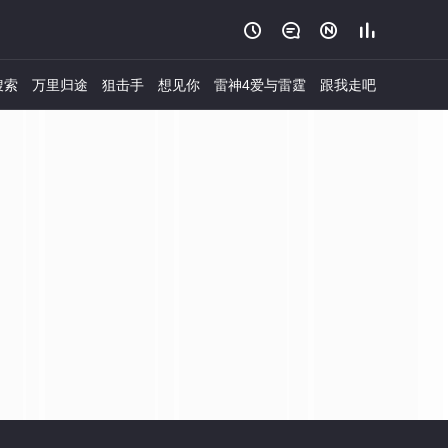




搜索
万里归途
狙击手
想见你
雷神4爱与雷霆
跟我走吧