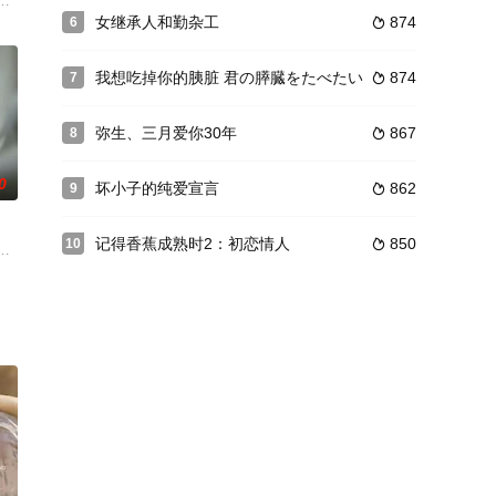
周玉纹只是
儿，在养父（曾江饰）栽培下成为国际大盗。长大
本是男女同体，两个头，四只手，四只脚…然而天神宙斯妒忌人类太幸福，于
女继承人和勤杂工
874
6

我想吃掉你的胰脏 君の膵臓をたべたい
874
7

弥生、三月爱你30年
867
8

0
坏小子的纯爱宣言
862
9

记得香蕉成熟时2：初恋情人
850
10

，结合当地
大，但叔婶却因贪财而将她许配予同村的军人李志
有着瓷都之称的德化县，因为一次意外偶遇陶艺老师唐杰。两人为了共同的陶