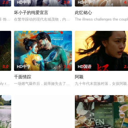
2.0
HD中字
3.0
HD中字
4.
坏小子的纯爱宣言
此忆铭心
菲 饰）被初恋男友李天昊（周澄奧 饰）断崖式分手后陷入无尽的情绪反扑。她
在繁华躁动的现代名城茂物，内向腼腆的梭罗少女莎拉，在这里转入
The illness challenges the coupl
5.0
HD中字
7.0
HD国语
2.
千面情踪
阿颖
ly reconnect.
一场燃气爆炸后，妮蒂娅失去了部分记忆，男友迈克尔也随之失踪。
九十年代末苗族村落，女孩阿颖
犬组的训犬员青叶一平（池松壮亮 饰）能够看到