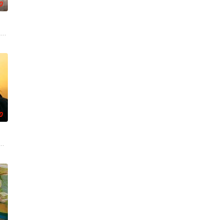
0
沉溺于失
了一所酷炫的新学校，就此开启了属于她的青春新
e's love in a way th
0
更诡异的是，从医院醒来的她发现，身边每一个男
反抗包办婚姻出逃，和心上人三宝相恋，却被继父强迫许配给表弟浩楠。订婚