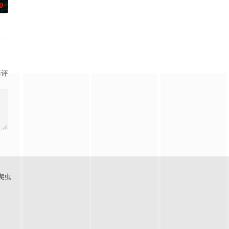
0
裂意大利贵
？在这部高分治愈神作里，四个步入 30 岁的独立酷儿辣妹，竟然破天荒地完
影评
爬虫