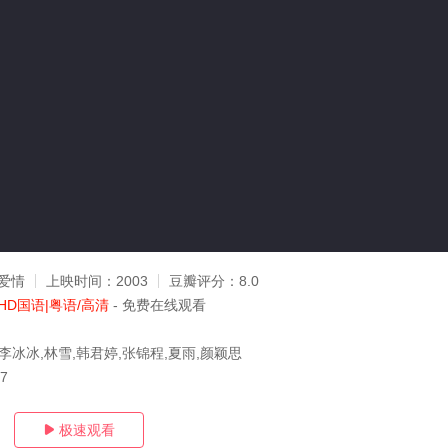
爱情
上映时间：
2003
豆瓣评分：
8.0
HD国语|粤语/高清
- 免费在线观看
李冰冰,林雪,韩君婷,张锦程,夏雨,颜颖思
07
极速观看
