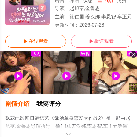
语言：
韩语
状态：
全10期
- 免费在线观看
导演：
赵旭亨,金鲁恩
主演：
徐仁国,姜汉娜,李恩智,车正元
全10期/大结局
更新时间：
2026-07-28
在线观看
极速观看


剧情介绍
我要评分
飘花电影网日韩综艺《母胎单身恋爱大作战2》是一部由赵
旭亨,金鲁恩导演执导，徐仁国,姜汉娜,李恩智,车正元等演
员精彩演绎的韩国综艺节目，大结局剧情已揭晓（全10
