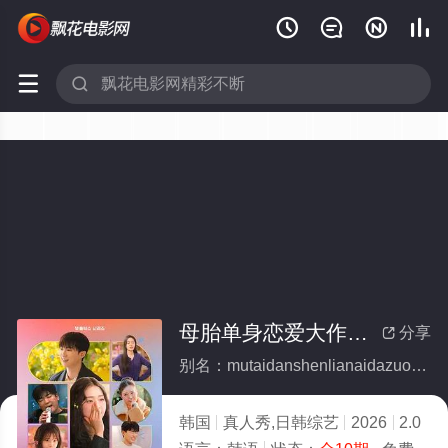






母胎单身恋爱大作战2(全集)
分享

别名：mutaidanshenlianaidazuozhan2
韩国
真人秀,日韩综艺
2026
2.0