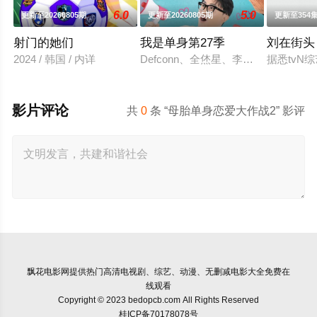
6.0
5.0
更新至20260805期
更新至20260805期
更新至354
射门的她们
我是单身第27季
刘在街头
2024 / 韩国 / 内详
Defconn、全烋星、李伊庚确定成为S
据悉tvN综
影片评论
共
0
条 “母胎单身恋爱大作战2” 影评
飘花电影网
提供热门高清电视剧、综艺、动漫、无删减电影大全免费在
线观看
Copyright © 2023 bedopcb.com All Rights Reserved
桂ICP备70178078号