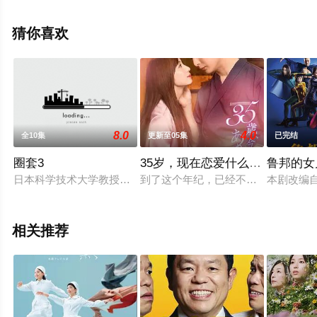
高清未删减完整版电视剧全集就上飘花影院，更多相关信
息可移步至豆瓣电视剧、电视猫或剧情网等平台了解。
猜你喜欢
8.0
4.0
全10集
更新至05集
已完结
圈套3
35岁，现在恋爱什么的也太不现
鲁邦的女
日本科学技术大学教授上田次郎（阿部宽饰）是一位物理学家，
到了这个年纪，已经不会向男人寻求
本剧改编
相关推荐