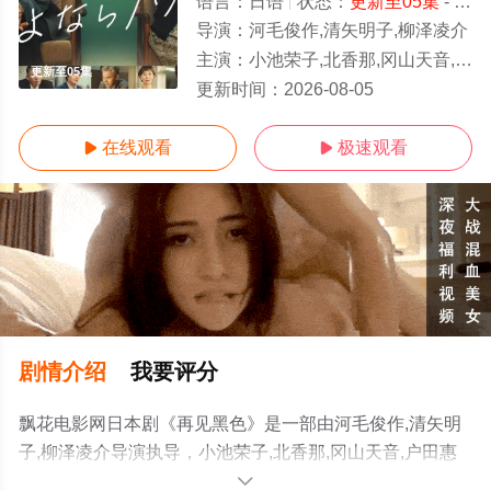
语言：
日语
状态：
更新至05集
- 免费在线观看
导演：
河毛俊作,清矢明子,柳泽凌介
主演：
小池荣子,北香那,冈山天音,户田惠子,渡部笃郎
更新至05集
更新时间：
2026-08-05
在线观看
极速观看


剧情介绍
我要评分
飘花电影网日本剧《再见黑色》是一部由河毛俊作,清矢明
子,柳泽凌介导演执导，小池荣子,北香那,冈山天音,户田惠
子,渡部笃郎等演员精彩演绎的日本电视剧，手机免费观看
