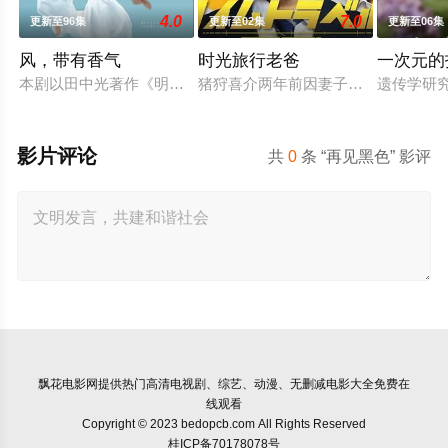
4.0
7.0
更新至96集
更新至02集
更新至06集
风，带有香气
时光旅行老爸
一次元的
本剧以田中光著作《明治的南丁格尔 大关和物语》为原案，取材
猪狩喜介两年前因妻子病逝，如今独
遗传学研
影片评论
共
0
条 “再见黑色” 影评
飘花电影网
提供热门高清电视剧、综艺、动漫、无删减电影大全免费在
线观看
Copyright © 2023 bedopcb.com All Rights Reserved
桂ICP备70178078号