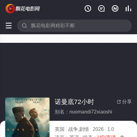






诺曼底72小时
分享

别名：nuomandi72xiaoshi
英国
战争,剧情
2026
1.0