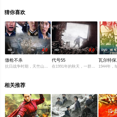
尔斯基,威尔·柯班,丹尼尔·奎恩-托伊,迈克尔·本茨,杰米·B·钱
伯斯,哈里森·奥斯特菲尔德,泰勒·厄特利,理查德·克洛等演员
猜你喜欢
精彩演绎的英国电影，手机免费观看高清未删减完整版电
影大全就上飘花影院，更多相关信息可移步至豆瓣电影、
电视猫或剧情网等平台了解。
4.0
9.0
HD
HD
DVD
缴枪不杀
代号55
瓦尔特保
抗日战争时期，天竺山是闽南游击队的根据地，四位儿童团员位
在1991年的秋天，一群的克罗地亚
1944
相关推荐