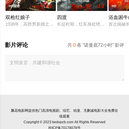
4.0
1.0
HD国语
TC
HD
双枪红娘子
四渡
浴血困牛
1938年，高胜男新婚之日，丈夫被日军残害，父辈亦遭屠戮。
长征时期，红军身处绝境。四渡赤水
首次揭秘
影片评论
共
0
条 “诺曼底72小时” 影评
飘花电影网
提供热门高清电视剧、综艺、动漫、无删减电影大全免费在
线观看
Copyright © 2023 bedopcb.com All Rights Reserved
桂ICP备70178078号