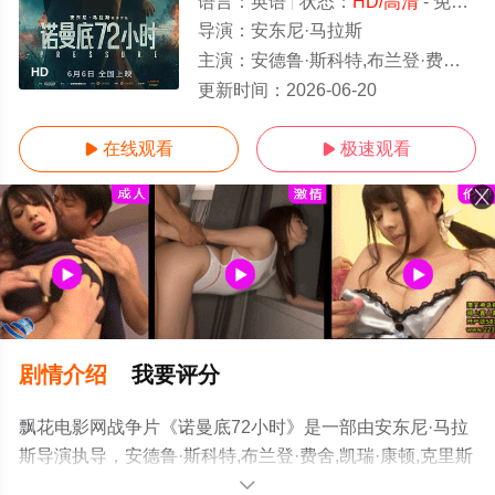
语言：
英语
状态：
HD/高清
- 免费在线观看
导演：
安东尼·马拉斯
主演：
安德鲁·斯科特,布兰登·费舍,凯瑞·康顿,克里斯·梅西纳,戴米恩·路易斯,亨利·阿什顿,康·奥尼尔,塔姆馨·托波尔
HD
更新时间：
2026-06-20
在线观看
极速观看


剧情介绍
我要评分
飘花电影网战争片《诺曼底72小时》是一部由安东尼·马拉
斯导演执导，安德鲁·斯科特,布兰登·费舍,凯瑞·康顿,克里斯
·梅西纳,戴米恩·路易斯,亨利·阿什顿,康·奥尼尔,塔姆馨·托波
